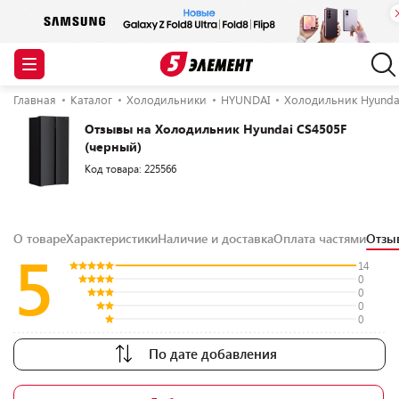
Главная
Каталог
Холодильники
HYUNDAI
Холодильник Hyunda
Отзывы на Холодильник Hyundai CS4505F
(черный)
Код товара: 225566
О товаре
Характеристики
Наличие и доставка
Оплата частями
Отз
5
14
0
0
0
0
По дате добавления