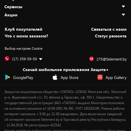
О нас
Сервисы
Адреса магазинов
Как сделать заказ
Акции
Новости
Оплата и доставка
Программа «Защита+»
Статьи и обзоры
Безналичный расчёт
Установка техники
Скидки и промокоды
Клуб покупателей
Cвязаться с нами
Вакансии
Обмен и возврат товара
Для игровых консолей
Белорусские товары
Что с моим заказом?
Статус ремонта
Контакты
Юридическая информация
Подписки на видеосервисы
Подарки
Выбор настроек Cookie
Дай пять добру!
Обработка персональных данных
Для мобильных устройств
Бонусы
Подарочные карты
Для компьютеров
Оплата частями
(17) 359-59-59
275@5element.by
Утилизация старой техники
Новинки
Скачай мобильное приложение Защита+
Сервисные центры
Уценка
GooglePlay
App Store
App Gallery
Закрытое акционерное общество «ПАТИО» 223018, Минская обл., Минский
р-н, Ждановичский с/с, 53, вблизи д.Тарасово, оф. 503.1. Свидетельство о
государственной регистрации ЗАО «ПАТИО» выдано Мингорисполкомом
на основании решения от 18.04.2001 № 491. УНП 100183195. Режим работы
интернет-магазина: с 9.00 до 21.00 ежедневно. Дата включения сведений
об интернет-магазине 5element.by в Торговый реестр Республики Беларусь
- 11.04.2018, № регистрации 412542.
Номер телефона работников, уполномоченных рассматривать обращения