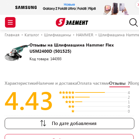
Главная
Каталог
Шлифмашины
HAMMER
Шлифмашина Hammer 
Отзывы на Шлифмашина Hammer Flex
USM2400D (501525)
Код товара: 144393
Характеристики
Наличие и доставка
Оплата частями
Отзывы
Воп
7
4.43
4
2
1
0
0
По дате добавления