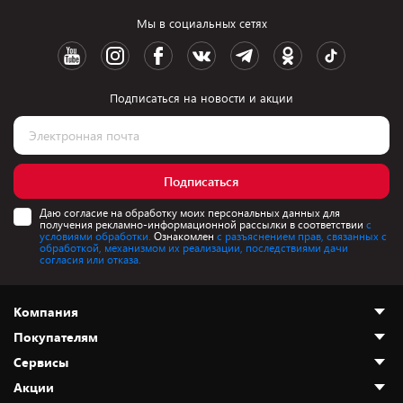
Мы в социальных сетях
Подписаться на новости и акции
Подписаться
Даю согласие на обработку моих персональных данных для
получения рекламно-информационной рассылки в соответствии
с
условиями обработки.
Ознакомлен
с разъяснением прав, связанных с
обработкой, механизмом их реализации, последствиями дачи
согласия или отказа.
Компания
Покупателям
О нас
Сервисы
Адреса магазинов
Как сделать заказ
Акции
Новости
Оплата и доставка
Программа «Защита+»