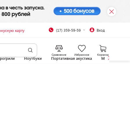
(17) 359-59-59
Вход
онусную карту
Сравнение
Избранное
Корзина
рогрили
Ноутбуки
Портативная акустика
Микроволновы