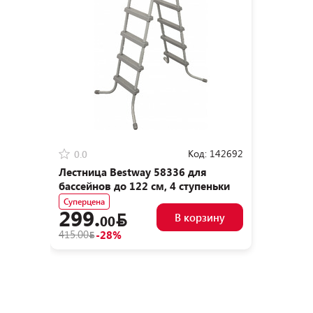
Код:
142692
0.0
Лестница Bestway 58336 для
бассейнов до 122 см, 4 ступеньки
Суперцена
299.
В корзину
00
415.00
-28%