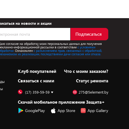
исаться на новости и акции
Подписаться
Даю согласие на обработку моих персональных данных для получения
рекламно-информационной рассылки в соответствии
с условиями
обработки.
Ознакомлен
с разъяснением прав, связанных с обработкой,
механизмом их реализации, последствиями дачи согласия или отказа.
Клуб покупателей
Что с моим заказом?
Cвязаться с нами
Статус ремонта
оды
ры
(17) 359-59-59
275@5element.by
Скачай мобильное приложение Защита+
GooglePlay
App Store
App Gallery