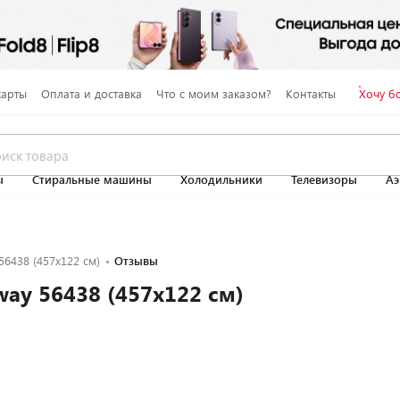
карты
Оплата и доставка
Что с моим заказом?
Контакты
Хочу б
ы
Стиральные машины
Холодильники
Телевизоры
Аэ
56438 (457x122 см)
Отзывы
way 56438 (457x122 см)