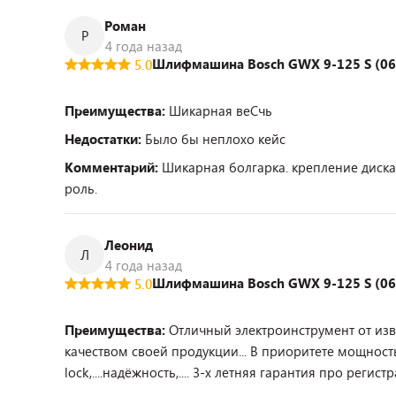
Роман
Р
4 года назад
Шлифмашина Bosch GWX 9-125 S (0
5.0
Преимущества:
Шикарная веСчь
Недостатки:
Было бы неплохо кейс
Комментарий:
Шикарная болгарка. крепление диска 
роль.
Леонид
Л
4 года назад
Шлифмашина Bosch GWX 9-125 S (0
5.0
Преимущества:
Отличный электроинструмент от изв
качеством своей продукции... В приоритете мощност
lock,....надёжность,.... 3-х летняя гарантия про регист