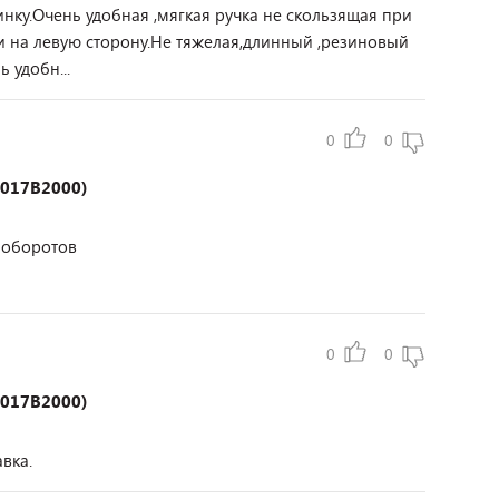
ку.Очень удобная ,мягкая ручка не скользящая при
 и на левую сторону.Не тяжелая,длинный ,резиновый
 удобн...
0
0
6017B2000)
а оборотов
0
0
6017B2000)
вка.