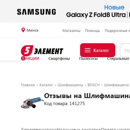
Минск
Магазины
Помощь
Подарочные 
Каталог
АКЦИИ
Смартфоны
Пылесосы
Стиральные
Главная
Каталог
Шлифмашины
BOSCH
Шлифмашина B
Отзывы на Шлифмашина 
Код товара: 141275
Характеристики
Наличие и доставка
Оплата част