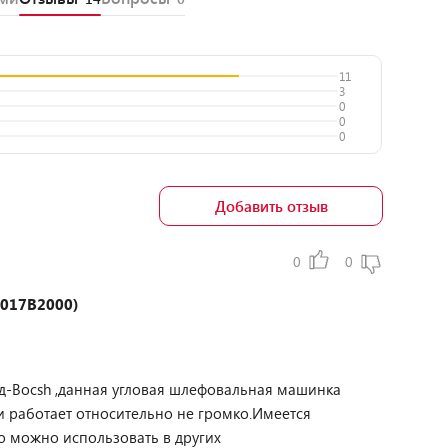
11
3
0
0
0
Добавить отзыв
0
0
6017B2000)
д-Bocsh ,данная угловая шлефовальная машинка
 работает относительно не громко.Имеется
о можно использовать в других