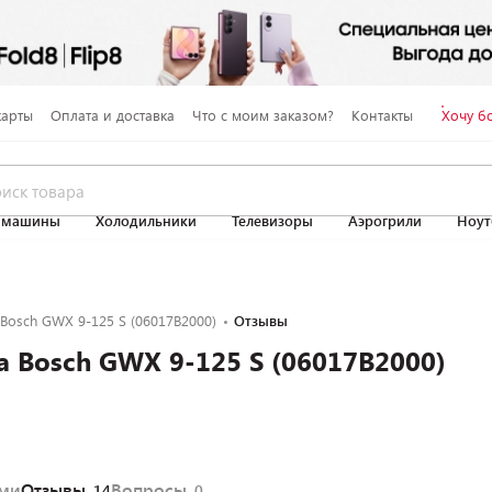
карты
Оплата и доставка
Что с моим заказом?
Контакты
Хочу б
 машины
Холодильники
Телевизоры
Аэрогрили
Ноут
osch GWX 9-125 S (06017B2000)
Отзывы
Bosch GWX 9-125 S (06017B2000)
ями
Отзывы
Вопросы
14
0