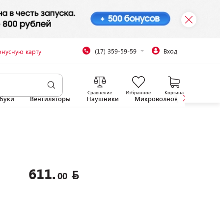
(17) 359-59-59
Вход
онусную карту
Сравнение
Избранное
Корзина
буки
Вентиляторы
Наушники
Микроволновые печи
611.
00