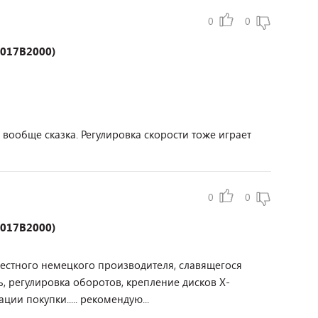
0
0
6017B2000)
вообще сказка. Регулировка скорости тоже играет
0
0
6017B2000)
естного немецкого производителя, славящегося
ь, регулировка оборотов, крепление дисков X-
рации покупки..... рекомендую...