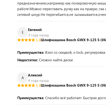
предназначениях,например как полировочную машин
работе.Можно переставить ручку как на правую ,так
сетевой шнур.Не перегибается,не заламывается,очень
Евгений
Е
3 года назад
Шлифмашина Bosch GWX 9-125 S (0
5.0
Преимущества:
Взял со скидкой, x-lock, регулировк
Недостатки:
Сложно найти диски
Алексей
А
4 года назад
Шлифмашина Bosch GWX 9-125 S (0
5.0
Преимущества:
Спасибо всё работает. Быстрая доста