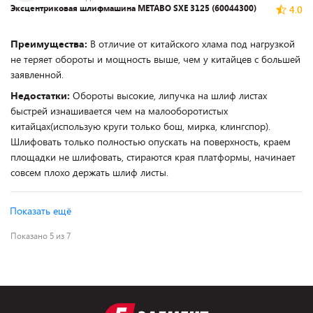
Эксцентриковая шлифмашина METABO SXE 3125 (60044300)
4.0
Преимущества:
В отличие от китайского хлама под нагрузкой
не теряет обороты и мощность выше, чем у китайцев с большей
заявленной.
Недостатки:
Обороты высокие, липучка на шлиф листах
быстрей изнашивается чем на малооборотистых
китайцах(использую круги только бош, мирка, клингспор).
Шлифовать только полностью опускать на поверхность, краем
площадки не шлифовать, стираются края платформы, начинает
совсем плохо держать шлиф листы.
Показать ещё
Показано 5 из 7