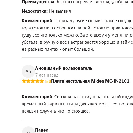
Преимущества:
Быстро нагревает, легкая, удобная р
Недостатки:
Не выявил
Комментарий:
Почитал другие отзывы, такое ощущен
года готовлю в основном на ней. Готовлю практическ
тушу все что только можно. За это время у меня ни 
убегала, в ручную все настраивается хорошо и тайм
на разных плитах - опыт большой.
Анонимный пользователь
Ап
7 лет назад
Плита настольная Midea MC-IN2101
5.0
Комментарий:
Сегодня расскажу о настольной инду
временный вариант плиты для квартиры. Честно гово
нельзя получить что-то стоящее.
Павел