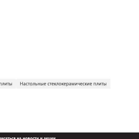
плиты
Настольные стеклокерамические плиты
исаться на новости и акции