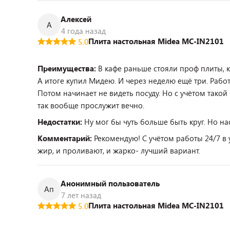
Алексей
А
4 года назад
Плита настольная Midea MC-IN2101
5.0
Преимущества:
В кафе раньше стояли проф плиты, к
А итоге купил Мидею. И через неделю ещё три. Работ
Потом начинает не видеть посуду. Но с учётом такой
так вообще прослужит вечно.
Недостатки:
Ну мог бы чуть больше быть круг. Но н
Комментарий:
Рекомендую! С учётом работы 24/7 в 
жир, и проливают, и жарко- лучший вариант.
Анонимный пользователь
Ап
7 лет назад
Плита настольная Midea MC-IN2101
5.0