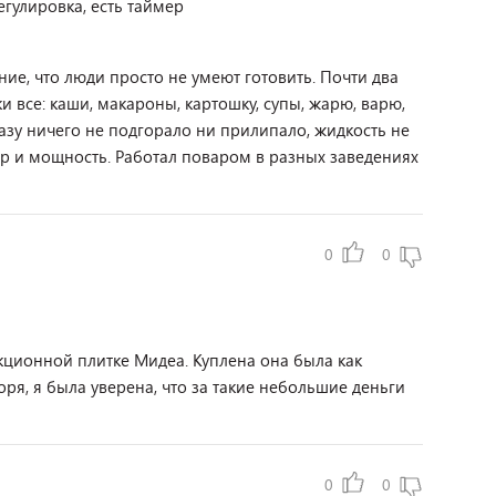
егулировка, есть таймер
ие, что люди просто не умеют готовить. Почти два
и все: каши, макароны, картошку, супы, жарю, варю,
разу ничего не подгорало ни прилипало, жидкость не
ер и мощность. Работал поваром в разных заведениях
0
0
кционной плитке Мидеа. Куплена она была как
ря, я была уверена, что за такие небольшие деньги
0
0