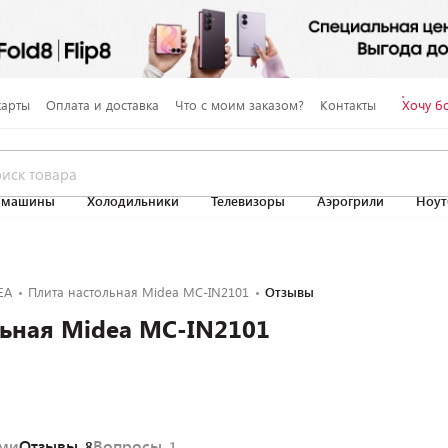
карты
Оплата и доставка
Что с моим заказом?
Контакты
Хочу б
 машины
Холодильники
Телевизоры
Аэрогрили
Ноут
EA
Плита настольная Midea MC-IN2101
Отзывы
льная Midea MC-IN2101
ями
Отзывы
Вопросы
8
1