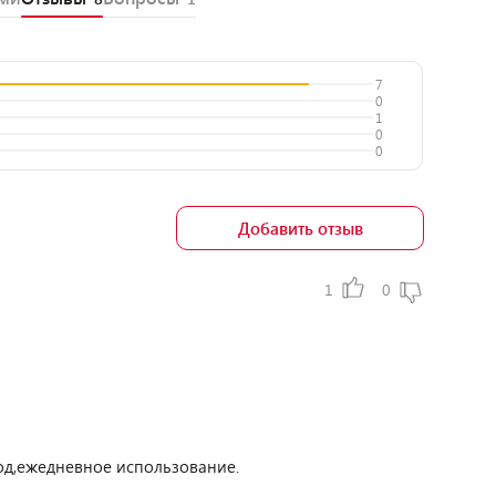
7
0
1
0
0
Добавить отзыв
1
0
од,ежедневное использование.