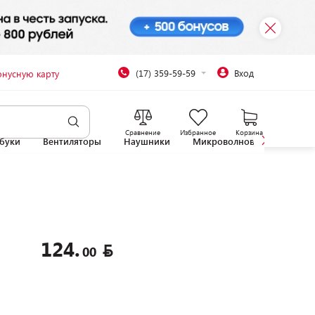
(17) 359-59-59
Вход
онусную карту
Сравнение
Избранное
Корзина
буки
Вентиляторы
Наушники
Микроволновые печи
124.
00