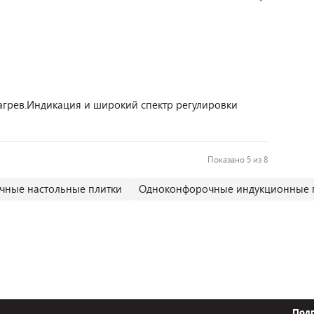
агрев.Индикация и широкий спектр регулировки
Показано 5 из 8
ные настольные плитки
Одноконфорочные индукционные 
Подп