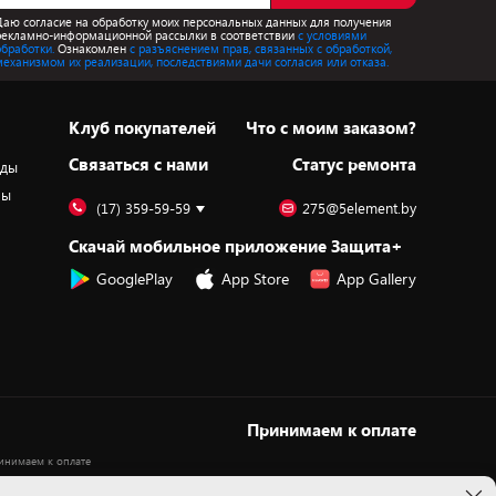
Даю согласие на обработку моих персональных данных для получения
рекламно-информационной рассылки в соответствии
с условиями
обработки.
Ознакомлен
с разъяснением прав, связанных с обработкой,
механизмом их реализации, последствиями дачи согласия или отказа.
Клуб покупателей
Что с моим заказом?
Cвязаться с нами
Статус ремонта
оды
ры
(17) 359-59-59
275@5element.by
Скачай мобильное приложение Защита+
GooglePlay
App Store
App Gallery
Принимаем к оплате