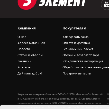
Компания
Покупателям
О нас
Как сделать заказ
Адреса магазинов
Оплата и доставка
Новости
Безналичный расчёт
Статьи и обзоры
Обмен и возврат товара
Вакансии
Юридическая информация
Контакты
Обработка персональных дан
Дай пять добру!
Подарочные карты
Закрытое акционерное общество «ПАТИО» 223018, Минская обл., Минский
Н
р-н, Ждановичский с/с, 53, вблизи д.Тарасово, оф. 503.1. Свидетельство о
п
государственной регистрации ЗАО «ПАТИО» выдано Мингорисполкомом
ю
на основании решения от 18.04.2001 № 491. УНП 100183195. Режим работы
о