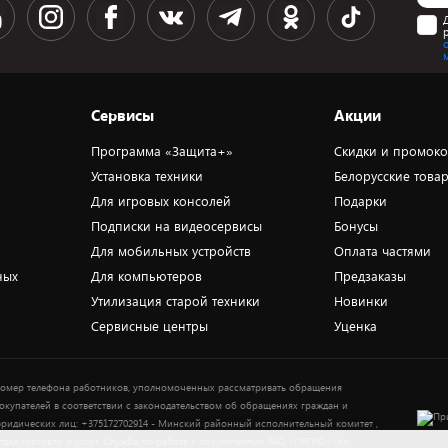
Сервисы
Акции
Программа «Защита+»
Скидки и промок
Установка техники
Белорусские това
Для игровых консолей
Подарки
Подписки на видеосервисы
Бонусы
Для мобильных устройств
Оплата частями
ных
Для компьютеров
Предзаказы
Утилизация старой техники
Новинки
Сервисные центры
Уценка
омер телефона работников, уполномоченных рассматривать обращения
окупателей в соответствии с законодательством об обращениях граждан и
ридических лиц: +375172702914 - Минский районный исполнительный комитет ,
тдел торговли и услуг. Служба по работе с покупателями ЗАО «ПАТИО» (по