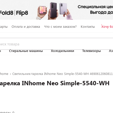
карты
Оплата и доставка
Что с моим заказом?
Контакты
Хочу б
ы
Стиральные машины
Холодильники
Телевизоры
Аэ
Nhome
Светильник-тарелка INhome Neo Simple-5540-WH 4690612060811
тарелка INhome Neo Simple-5540-WH
просы
0