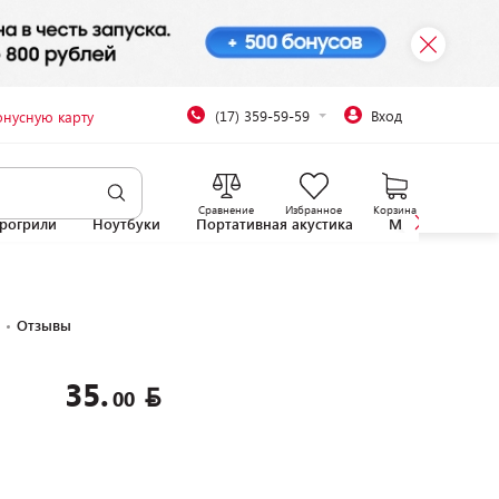
(17) 359-59-59
Вход
онусную карту
Сравнение
Избранное
Корзина
рогрили
Ноутбуки
Портативная акустика
Микроволновы
Отзывы
35.
00