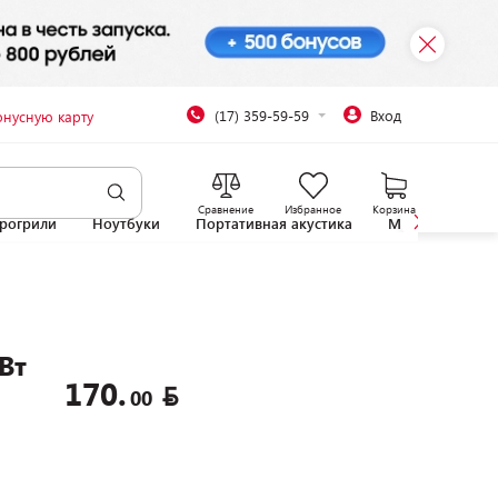
(17) 359-59-59
Вход
онусную карту
Сравнение
Избранное
Корзина
рогрили
Ноутбуки
Портативная акустика
Микроволновы
Вт
170.
00