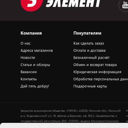
Компания
Покупателям
О нас
Как сделать заказ
Адреса магазинов
Оплата и доставка
Новости
Безналичный расчёт
Статьи и обзоры
Обмен и возврат товара
Вакансии
Юридическая информация
Контакты
Обработка персональных дан
Дай пять добру!
Подарочные карты
Закрытое акционерное общество «ПАТИО» 223018, Минская обл., Минский
Н
р-н, Ждановичский с/с, 53, вблизи д.Тарасово, оф. 503.1. Свидетельство о
п
государственной регистрации ЗАО «ПАТИО» выдано Мингорисполкомом
ю
на основании решения от 18.04.2001 № 491. УНП 100183195. Режим работы
о