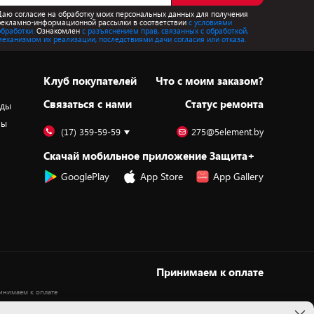
Даю согласие на обработку моих персональных данных для получения
рекламно-информационной рассылки в соответствии
с условиями
обработки.
Ознакомлен
с разъяснением прав, связанных с обработкой,
механизмом их реализации, последствиями дачи согласия или отказа.
Клуб покупателей
Что с моим заказом?
Cвязаться с нами
Статус ремонта
оды
ры
(17) 359-59-59
275@5element.by
Скачай мобильное приложение Защита+
GooglePlay
App Store
App Gallery
Принимаем к оплате