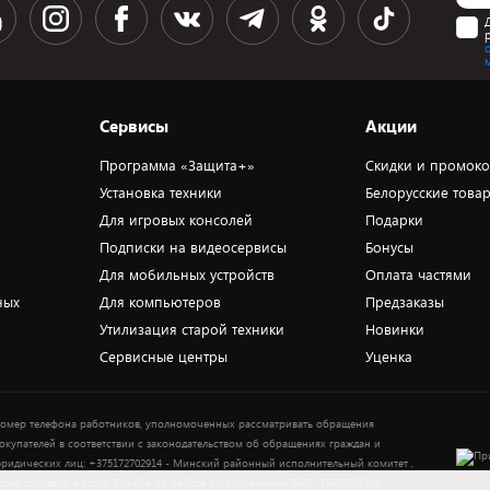
Сервисы
Акции
Программа «Защита+»
Скидки и промок
Установка техники
Белорусские това
Для игровых консолей
Подарки
Подписки на видеосервисы
Бонусы
Для мобильных устройств
Оплата частями
ных
Для компьютеров
Предзаказы
Утилизация старой техники
Новинки
Сервисные центры
Уценка
омер телефона работников, уполномоченных рассматривать обращения
окупателей в соответствии с законодательством об обращениях граждан и
ридических лиц: +375172702914 - Минский районный исполнительный комитет ,
тдел торговли и услуг. Служба по работе с покупателями ЗАО «ПАТИО» (по