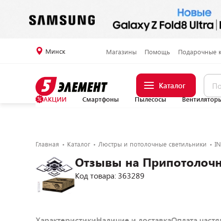
Минск
Магазины
Помощь
Подарочные 
Каталог
АКЦИИ
Смартфоны
Пылесосы
Вентилятор
Главная
Каталог
Люстры и потолочные светильники
I
Отзывы на Припотолочна
Код товара: 363289
Характеристики
Наличие и доставка
Оплата част