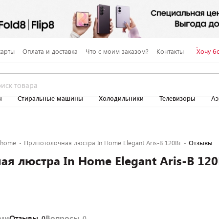
карты
Оплата и доставка
Что с моим заказом?
Контакты
Хочу б
ы
Стиральные машины
Холодильники
Телевизоры
Аэ
Nhome
Припотолочная люстра In Home Elegant Aris-B 120Вт
Отзывы
я люстра In Home Elegant Aris-B 120
ями
Отзывы
Вопросы
0
0