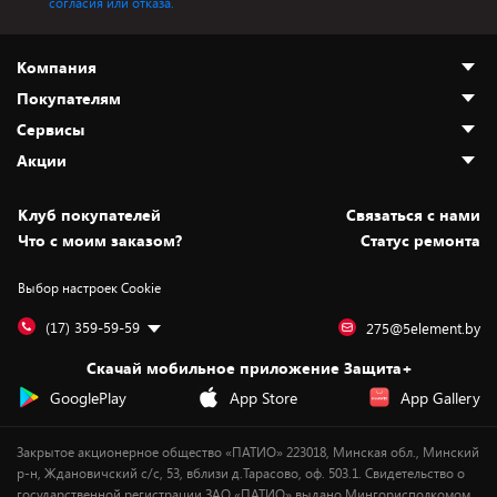
согласия или отказа.
Компания
Покупателям
О нас
Сервисы
Адреса магазинов
Как сделать заказ
Акции
Новости
Оплата и доставка
Программа «Защита+»
Статьи и обзоры
Безналичный расчёт
Установка техники
Скидки и промокоды
Клуб покупателей
Cвязаться с нами
Вакансии
Обмен и возврат товара
Для игровых консолей
Белорусские товары
Что с моим заказом?
Статус ремонта
Контакты
Юридическая информация
Подписки на видеосервисы
Подарки
Выбор настроек Cookie
Дай пять добру!
Обработка персональных данных
Для мобильных устройств
Бонусы
Подарочные карты
Для компьютеров
Оплата частями
(17) 359-59-59
275@5element.by
Утилизация старой техники
Новинки
Скачай мобильное приложение Защита+
Сервисные центры
Уценка
GooglePlay
App Store
App Gallery
Закрытое акционерное общество «ПАТИО» 223018, Минская обл., Минский
р-н, Ждановичский с/с, 53, вблизи д.Тарасово, оф. 503.1. Свидетельство о
государственной регистрации ЗАО «ПАТИО» выдано Мингорисполкомом