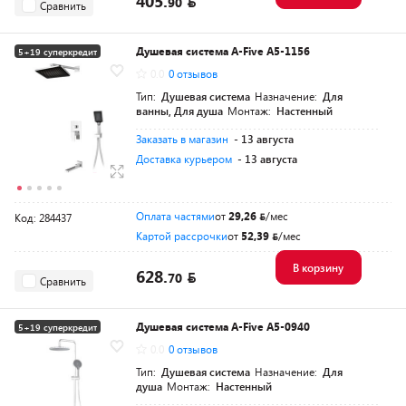
405.
90
Сравнить
Душевая система A-Five A5-1156
5+19 суперкредит
0.0
0 отзывов
Разумная цена
Тип:
Душевая система
Назначение:
Для
ванны, Для душа
Монтаж:
Настенный
Заказать в магазин
- 13 августа
Доставка курьером
- 13 августа
Оплата частями
от
29,26
/мес
Код: 284437
Картой рассрочки
от
52,39
/мес
В корзину
628.
70
Сравнить
Душевая система A-Five A5-0940
5+19 суперкредит
0.0
0 отзывов
Разумная цена
Тип:
Душевая система
Назначение:
Для
душа
Монтаж:
Настенный