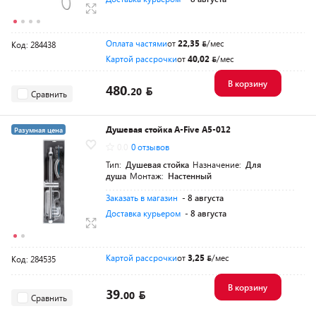
Оплата частями
от
22,35
/мес
Код: 284438
Картой рассрочки
от
40,02
/мес
В корзину
480.
20
Сравнить
Душевая стойка A-Five A5-012
Разумная цена
0.0
0 отзывов
Тип:
Душевая стойка
Назначение:
Для
душа
Монтаж:
Настенный
Заказать в магазин
- 8 августа
Доставка курьером
- 8 августа
Картой рассрочки
от
3,25
/мес
Код: 284535
В корзину
39.
00
Сравнить