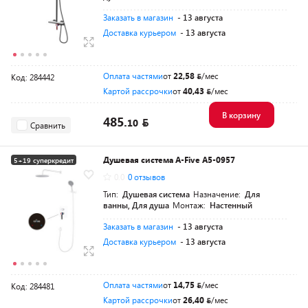
Заказать в магазин
- 13 августа
Доставка курьером
- 13 августа
Оплата частями
от
22,58
/мес
Код: 284442
Картой рассрочки
от
40,43
/мес
В корзину
485.
10
Сравнить
Душевая система A-Five A5-0957
5+19 суперкредит
0.0
0 отзывов
Разумная цена
Тип:
Душевая система
Назначение:
Для
ванны, Для душа
Монтаж:
Настенный
Заказать в магазин
- 13 августа
Доставка курьером
- 13 августа
Оплата частями
от
14,75
/мес
Код: 284481
Картой рассрочки
от
26,40
/мес