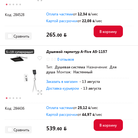
Оплата частями
от
12,34
/мес
Код: 284528
Картой рассрочки
от
22,08
/мес
В корзину
265.
00
Сравнить
Душевой гарнитур A-Five A5-1157
5+19 суперкредит
0.0
0 отзывов
Разумная цена
Тип:
Душевая система
Назначение:
Для
душа
Монтаж:
Настенный
Заказать в магазин
- 13 августа
Доставка курьером
- 13 августа
Оплата частями
от
25,12
/мес
Код: 284436
Картой рассрочки
от
44,97
/мес
В корзину
539.
60
Сравнить