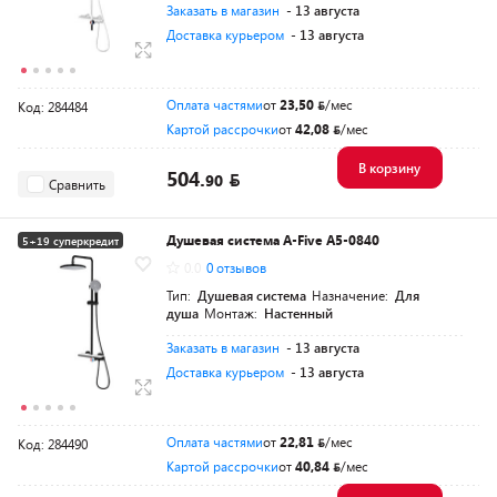
Заказать в магазин
- 13 августа
Доставка курьером
- 13 августа
Оплата частями
от
23,50
/мес
Код: 284484
Картой рассрочки
от
42,08
/мес
В корзину
504.
90
Сравнить
Душевая система A-Five A5-0840
5+19 суперкредит
0.0
0 отзывов
Разумная цена
Тип:
Душевая система
Назначение:
Для
душа
Монтаж:
Настенный
Заказать в магазин
- 13 августа
Доставка курьером
- 13 августа
Оплата частями
от
22,81
/мес
Код: 284490
Картой рассрочки
от
40,84
/мес