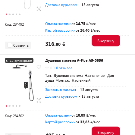
Доставка курьером
- 13 августа
Оплата частями
от
14,75
/мес
Код: 284492
Картой рассрочки
от
26,40
/мес
В корзину
316.
80
Сравнить
Душевая система A-Five A5-0656
5+19 суперкредит
0.0
0 отзывов
Разумная цена
Тип:
Душевая система
Назначение:
Для
душа
Монтаж:
Настенный
Заказать в магазин
- 13 августа
Доставка курьером
- 13 августа
Оплата частями
от
18,89
/мес
Код: 284502
Картой рассрочки
от
33,83
/мес
В корзину