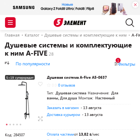
Главная
Каталог
Душевые системы и комплектующие к ним
A-Fi
Душевые системы и комплектующие
к ним A-FIVE
1
По популярности
Фильтры
Душевая система A-Five A5-0637
5+19 суперкредит
0.0
0 отзывов
Разумная цена
Тип:
Душевая система
Назначение:
Для
ванны, Для душа
Монтаж:
Настенный
Заказать в магазин
- 13 августа
Доставка курьером
- 13 августа
Оплата частями
от
13,82
/мес
Код: 284507