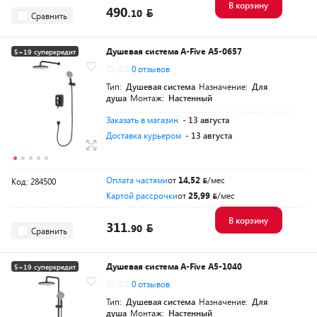
В корзину
490.
10
Сравнить
Душевая система A-Five A5-0657
5+19 суперкредит
0.0
0 отзывов
Разумная цена
Тип:
Душевая система
Назначение:
Для
душа
Монтаж:
Настенный
Заказать в магазин
- 13 августа
Доставка курьером
- 13 августа
Оплата частями
от
14,52
/мес
Код: 284500
Картой рассрочки
от
25,99
/мес
В корзину
311.
90
Сравнить
Душевая система A-Five A5-1040
5+19 суперкредит
0.0
0 отзывов
Разумная цена
Тип:
Душевая система
Назначение:
Для
душа
Монтаж:
Настенный