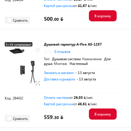
Картой рассрочки
от
41,67
/мес
В корзину
500.
00
Сравнить
Душевой гарнитур A-Five A5-1257
5+19 суперкредит
0.0
0 отзывов
Разумная цена
Тип:
Душевая система
Назначение:
Для
душа
Монтаж:
Настенный
Заказать в магазин
- 13 августа
Доставка курьером
- 13 августа
Оплата частями
от
26,03
/мес
Код: 284432
Картой рассрочки
от
46,61
/мес
В корзину
559.
30
Сравнить