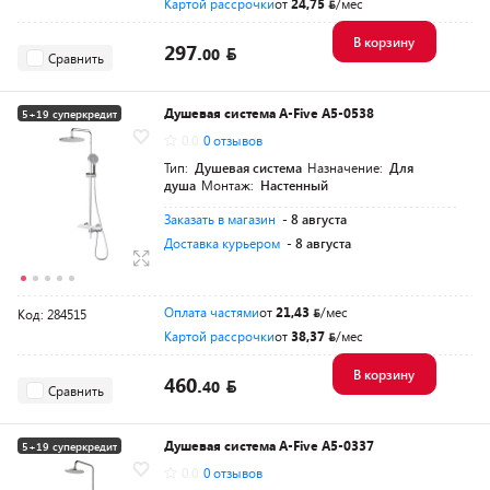
Картой рассрочки
от
24,75
/мес
В корзину
297.
00
Сравнить
Душевая система A-Five A5-0538
5+19 суперкредит
0.0
0 отзывов
Разумная цена
Тип:
Душевая система
Назначение:
Для
душа
Монтаж:
Настенный
Заказать в магазин
- 8 августа
Доставка курьером
- 8 августа
Оплата частями
от
21,43
/мес
Код: 284515
Картой рассрочки
от
38,37
/мес
В корзину
460.
40
Сравнить
Душевая система A-Five A5-0337
5+19 суперкредит
0.0
0 отзывов
Разумная цена