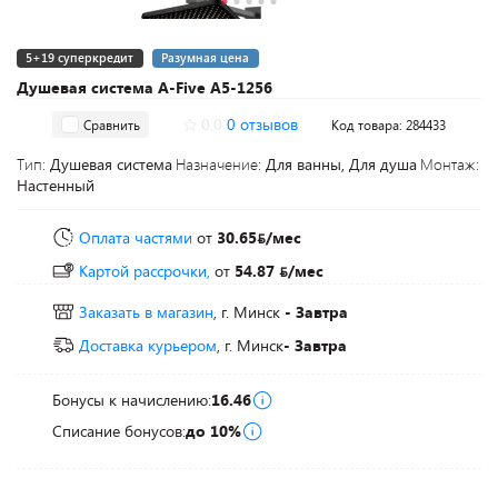
5+19 суперкредит
Разумная цена
Душевая система A-Five A5-1256
0.0
0 отзывов
Сравнить
Код товара: 284433
Тип:
Душевая система
Назначение:
Для ванны, Для душа
Монтаж:
Настенный
Оплата частями
от
30.65
/мес
Картой рассрочки,
от
54.87
/мес
Заказать в магазин
, г. Минск
- Завтра
Доставка курьером
, г. Минск
- Завтра
Бонусы к начислению:
16.46
Списание бонусов:
до 10%