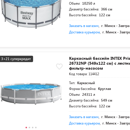
Обьем:
10250 л
Диаметр бассейна:
366 см
Высота бассейна:
122 см
Заказать в магазин
,
г. Минск -
Завтра
Доставка курьером
,
г. Минск -
Завтр
Каркасный бассейн INTEX Pri
3+21 суперкредит
26732NP (549х122 см) с лестн
фильтр-насосом
Код товара: 114412
Тип:
Каркасный
Форма бассейна:
Круглая
Обьем:
24311 л
Диаметр бассейна:
549 см
Высота бассейна:
122 см
Заказать в магазин
,
г. Минск -
Завтра
Доставка курьером
,
г. Минск -
Завтр