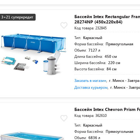
Бассейн Intex Rectangular Fra
3+21 суперкредит
28274NP (450x220x84)
Код товара: 232845
Тип:
Каркасный
Форма бассейна:
Прямоугольная
Обьем:
7127 л
Длина бассейна:
450 см
Ширина бассейна:
220 см
Высота бассейна:
84 см
Заказать в магазин
,
г. Минск -
Завтра
Доставка курьером
,
г. Минск -
Завтр
Бассейн Intex Chevron Prism 
Код товара: 362610
Тип:
Каркасный
Форма бассейна:
Прямоугольная
Обьем:
6836 л