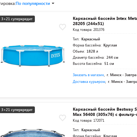
тировка:
По популярности
Каркасный бассейн Intex Met
3+21 суперкредит
28205 (244х51)
Код товара: 201376
Тип:
Каркасный
Форма бассейна:
Круглая
Обьем:
1828 л
Диаметр бассейна:
244 см
Высота бассейна:
51 см
Заказать в магазин
,
г. Минск -
Завтра
Доставка курьером
,
г. Минск -
Завтр
Каркасный бассейн Bestway S
3+21 суперкредит
Max 56408 (305х76) с фильтр
Код товара: 172071
Тип:
Каркасный
Форма бассейна:
Круглая