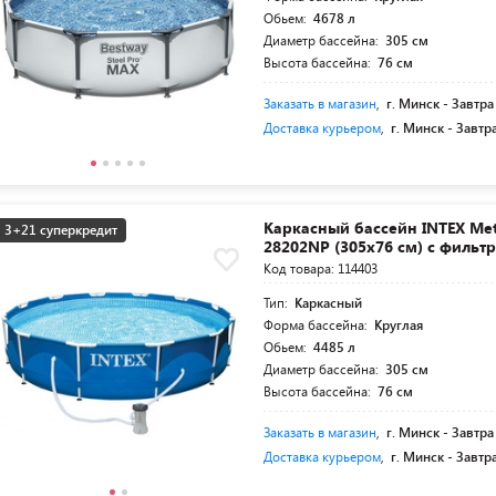
Обьем:
4678 л
Диаметр бассейна:
305 см
Высота бассейна:
76 см
Заказать в магазин
,
г. Минск -
Завтра
Доставка курьером
,
г. Минск -
Завтр
Каркасный бассейн INTEX Met
3+21 суперкредит
28202NP (305x76 см) c фильт
Код товара: 114403
Тип:
Каркасный
Форма бассейна:
Круглая
Обьем:
4485 л
Диаметр бассейна:
305 см
Высота бассейна:
76 см
Заказать в магазин
,
г. Минск -
Завтра
Доставка курьером
,
г. Минск -
Завтр