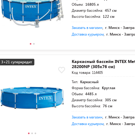
Обьем:
16805 л
Диаметр бассейна:
457 см
Высота бассейна:
122 см
Заказать в магазин
,
г. Минск -
Завтра
Доставка курьером
,
г. Минск -
Завтр
Каркасный бассейн INTEX Met
3+21 суперкредит
28200NP (305х76 см)
Код товара: 114405
Тип:
Каркасный
Форма бассейна:
Круглая
Обьем:
4485 л
Диаметр бассейна:
305 см
Высота бассейна:
76 см
Заказать в магазин
,
г. Минск -
Завтра
Доставка курьером
,
г. Минск -
Завтр