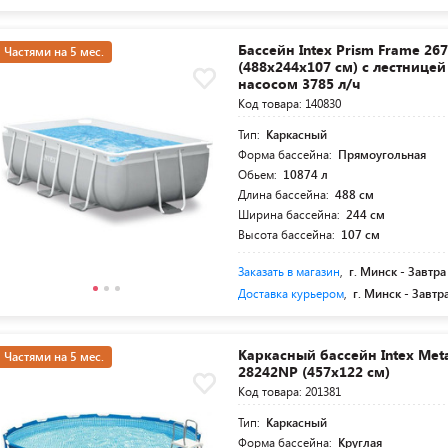
Бассейн Intex Prism Frame 26
Частями на 5 мес.
(488x244x107 см) с лестницей
насосом 3785 л/ч
Код товара: 140830
Тип:
Каркасный
Форма бассейна:
Прямоугольная
Обьем:
10874 л
Длина бассейна:
488 см
Ширина бассейна:
244 см
Высота бассейна:
107 см
Заказать в магазин
,
г. Минск -
Завтра
Доставка курьером
,
г. Минск -
Завтр
Каркасный бассейн Intex Met
Частями на 5 мес.
28242NP (457x122 см)
Код товара: 201381
Тип:
Каркасный
Форма бассейна:
Круглая