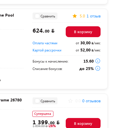
me Pool
5.0
1 отзыв
Сравнить
624.
00
В корзину
30,00
Оплата частями
от
/мес
52,00
Картой рассрочки
от
/мес
15.60
Бонусы к начислению:
до 25%
Списание бонусов:
а
Frame 26780
0.0
0 отзывов
Сравнить
Суперцена
1 399.
00
В корзину
1 894.00
-26%