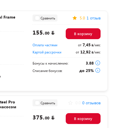
al Frame
5.0
1 отзыв
Сравнить
155.
00
В корзину
7,45
Оплата частями
от
/мес
12,92
Картой рассрочки
от
/мес
3.88
Бонусы к начислению:
до 25%
Списание бонусов:
а
teel Pro
0.0
0 отзывов
Сравнить
-насосом
375.
00
В корзину