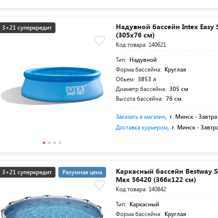
Надувной бассейн Intex Easy 
3+21 суперкредит
(305х76 см)
Код товара: 140621
Тип:
Надувной
Форма бассейна:
Круглая
Обьем:
3853 л
Диаметр бассейна:
305 см
Высота бассейна:
76 см
Заказать в магазин
,
г. Минск -
Завтра
Доставка курьером
,
г. Минск -
Завтр
Каркасный бассейн Bestway S
3+21 суперкредит
Разумная цена
Max 56420 (366х122 см)
Код товара: 140842
Тип:
Каркасный
Форма бассейна:
Круглая