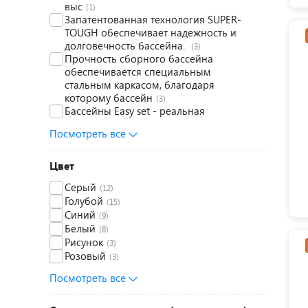
выс
(1)
Запатентованная технология SUPER-
TOUGH обеспечивает надежность и
долговечность бассейна.
(3)
Прочность сборного бассейна
обеспечивается специальным
стальным каркасом, благодаря
которому бассейн
(3)
Бассейны Easy set - реальная
альтернатива сборным металлическим
Посмотреть все
бассейнам. Бассейн легко и быстро
ус
(1)
Игровой бассейн может быть заполнен
Цвет
до 14 см
(1)
Серый
Надувной детский бассейн из серии
(12)
Голубой
Easy Set отличается очень простой
(15)
Синий
схемой сборки. Мягкие стенки из
(9)
(1)
Белый
(8)
Рисунок
(3)
Розовый
(3)
Посмотреть все