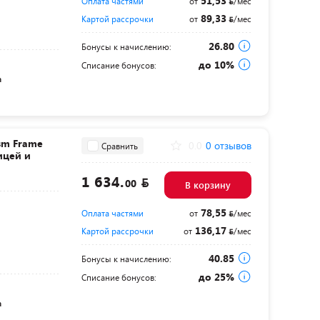
51,53
Оплата частями
от
/мес
89,33
Картой рассрочки
от
/мес
26.80
Бонусы к начислению:
до 10%
Списание бонусов:
а
sm Frame
0.0
0 отзывов
Сравнить
ицей и
1 634.
00
В корзину
78,55
Оплата частями
от
/мес
136,17
Картой рассрочки
от
/мес
40.85
Бонусы к начислению:
до 25%
Списание бонусов:
а