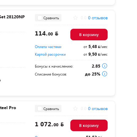
Set 28120NP
0.0
0 отзывов
Сравнить
114.
00
В корзину
5,48
Оплата частями
от
/мес
9,50
Картой рассрочки
от
/мес
2.85
Бонусы к начислению:
до 25%
Списание бонусов:
а
teel Pro
0.0
0 отзывов
Сравнить
1 072.
00
В корзину