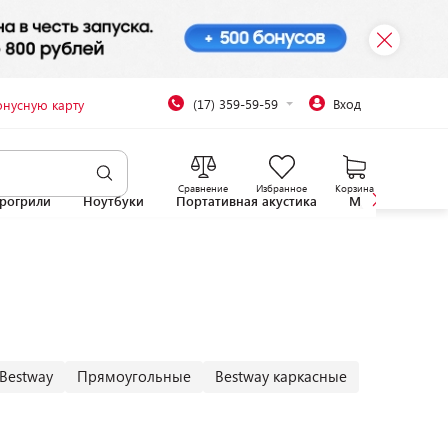
(17) 359-59-59
Вход
онусную карту
Сравнение
Избранное
Корзина
рогрили
Ноутбуки
Портативная акустика
Микроволновы
Bestway
Прямоугольные
Bestway каркасные