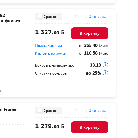
792
0.0
0 отзывов
Сравнить
 и фильтр-
1 327.
00
В корзину
265,40
Оплата частями
от
/мес
110,58
Картой рассрочки
от
/мес
33.18
Бонусы к начислению:
до 25%
Списание бонусов:
а
al Frame
0.0
0 отзывов
Сравнить
1 279.
00
В корзину