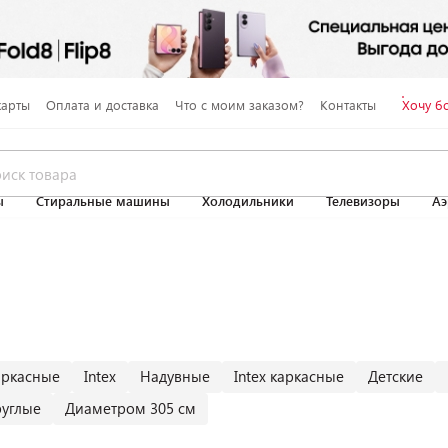
карты
Оплата и доставка
Что с моим заказом?
Контакты
Хочу б
ы
Стиральные машины
Холодильники
Телевизоры
Аэ
аркасные
Intex
Надувные
Intex каркасные
Детские
руглые
Диаметром 305 см