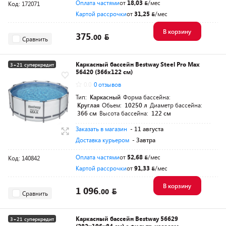
Оплата частями
от
18,03
/мес
Код: 172071
Картой рассрочки
от
31,25
/мес
В корзину
375.
00
Сравнить
Каркасный бассейн Bestway Steel Pro Max
3+21 суперкредит
56420 (366х122 см)
Разумная цена
0.0
0 отзывов
Тип:
Каркасный
Форма бассейна:
Круглая
Обьем:
10250 л
Диаметр бассейна:
366 см
Высота бассейна:
122 см
Заказать в магазин
- 11 августа
Доставка курьером
- Завтра
Оплата частями
от
52,68
/мес
Код: 140842
Картой рассрочки
от
91,33
/мес
В корзину
1 096.
00
Сравнить
Каркасный бассейн Bestway 56629
3+21 суперкредит