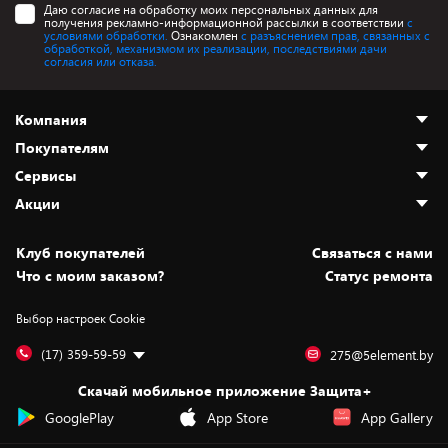
Даю согласие на обработку моих персональных данных для
получения рекламно-информационной рассылки в соответствии
с
условиями обработки.
Ознакомлен
с разъяснением прав, связанных с
обработкой, механизмом их реализации, последствиями дачи
согласия или отказа.
Компания
Покупателям
О нас
Сервисы
Адреса магазинов
Как сделать заказ
Акции
Новости
Оплата и доставка
Программа «Защита+»
Статьи и обзоры
Безналичный расчёт
Установка техники
Скидки и промокоды
Клуб покупателей
Cвязаться с нами
Вакансии
Обмен и возврат товара
Для игровых консолей
Белорусские товары
Что с моим заказом?
Статус ремонта
Контакты
Юридическая информация
Подписки на видеосервисы
Подарки
Выбор настроек Cookie
Дай пять добру!
Обработка персональных данных
Для мобильных устройств
Бонусы
Подарочные карты
Для компьютеров
Оплата частями
(17) 359-59-59
275@5element.by
Утилизация старой техники
Предзаказы
Скачай мобильное приложение Защита+
Сервисные центры
Новинки
GooglePlay
App Store
App Gallery
Уценка