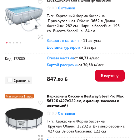
(282х196х84 см) с фильтр-насосом
0.0
0 отзывов
Тип:
Каркасный
Форма бассейна:
Прямоугольная
Обьем:
3662 л
Длина
бассейна:
282 см
Ширина бассейна:
196
см
Высота бассейна:
84 см
Заказать в магазин
- 11 августа
Доставка курьером
- Завтра
Оплата частями
от
40,71
/мес
Код: 172080
Картой рассрочки
от
70,58
/мес
В корзину
847.
00
Сравнить
Каркасный бассейн Bestway Steel Pro Max
Частями на 5 мес.
5612X (427x122 см, с фильтр-насосом и
лестницей)
0.0
0 отзывов
Тип:
Каркасный
Форма бассейна:
Круглая
Обьем:
15232 л
Диаметр бассейна:
427 см
Высота бассейна:
122 см