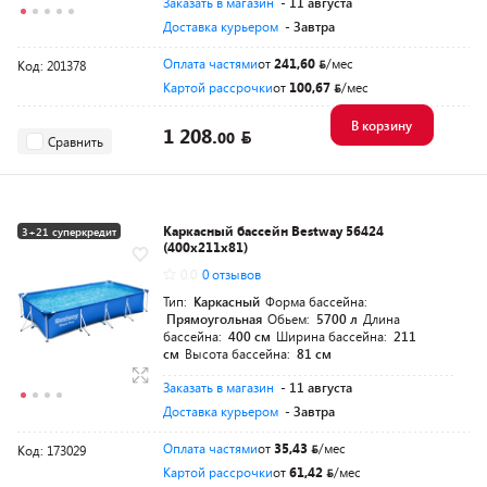
Заказать в магазин
- 11 августа
Доставка курьером
- Завтра
Оплата частями
от
241,60
/мес
Код: 201378
Картой рассрочки
от
100,67
/мес
В корзину
1 208.
00
Сравнить
Каркасный бассейн Bestway 56424
3+21 суперкредит
(400х211х81)
0.0
0 отзывов
Тип:
Каркасный
Форма бассейна:
Прямоугольная
Обьем:
5700 л
Длина
бассейна:
400 см
Ширина бассейна:
211
см
Высота бассейна:
81 см
Заказать в магазин
- 11 августа
Доставка курьером
- Завтра
Оплата частями
от
35,43
/мес
Код: 173029
Картой рассрочки
от
61,42
/мес