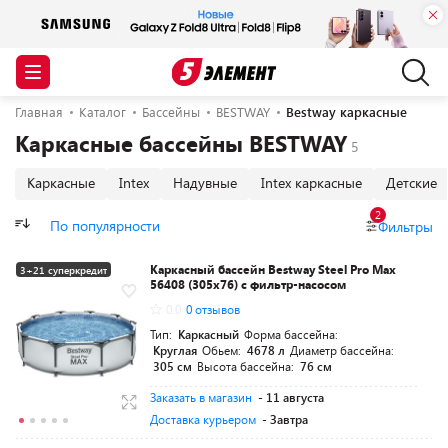
Главная
Каталог
Бассейны
BESTWAY
Bestway каркасные
Каркасные бассейны BESTWAY
Каркасные
Intex
Надувные
Intex каркасные
Детские
2
По популярности
Фильтры
Каркасный бассейн Bestway Steel Pro Max
3+21 суперкредит
56408 (305х76) с фильтр-насосом
0.0
0 отзывов
Тип:
Каркасный
Форма бассейна:
Круглая
Обьем:
4678 л
Диаметр бассейна:
305 см
Высота бассейна:
76 см
Заказать в магазин
- 11 августа
Доставка курьером
- Завтра