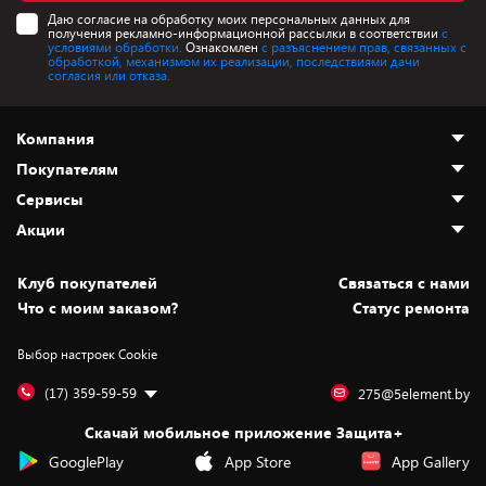
Даю согласие на обработку моих персональных данных для
получения рекламно-информационной рассылки в соответствии
с
условиями обработки.
Ознакомлен
с разъяснением прав, связанных с
обработкой, механизмом их реализации, последствиями дачи
согласия или отказа.
Компания
Покупателям
О нас
Сервисы
Адреса магазинов
Как сделать заказ
Акции
Новости
Оплата и доставка
Программа «Защита+»
Статьи и обзоры
Безналичный расчёт
Установка техники
Скидки и промокоды
Клуб покупателей
Cвязаться с нами
Вакансии
Обмен и возврат товара
Для игровых консолей
Белорусские товары
Что с моим заказом?
Статус ремонта
Контакты
Юридическая информация
Подписки на видеосервисы
Подарки
Выбор настроек Cookie
Дай пять добру!
Обработка персональных данных
Для мобильных устройств
Бонусы
Подарочные карты
Для компьютеров
Оплата частями
(17) 359-59-59
275@5element.by
Утилизация старой техники
Новинки
Скачай мобильное приложение Защита+
Сервисные центры
Уценка
GooglePlay
App Store
App Gallery