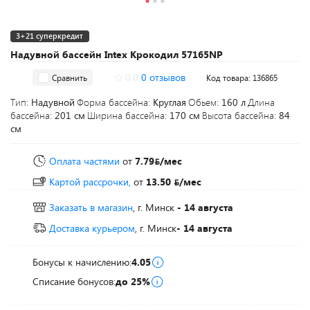
3+21 суперкредит
Надувной бассейн Intex Крокодил 57165NP
0.0
0 отзывов
Сравнить
Код товара: 136865
Тип:
Надувной
Форма бассейна:
Круглая
Обьем:
160 л
Длина
бассейна:
201 см
Ширина бассейна:
170 см
Высота бассейна:
84
см
Оплата частями
от
7.79
/мес
Картой рассрочки,
от
13.50
/мес
Заказать в магазин
, г. Минск
- 14 августа
Доставка курьером
, г. Минск
- 14 августа
Бонусы к начислению:
4.05
Списание бонусов:
до 25%