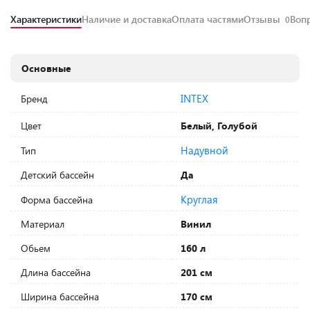
Характеристики
Наличие и доставка
Оплата частями
Отзывы
Воп
0
Основные
INTEX
Бренд
Цвет
Белый, Голубой
Надувной
Тип
Детский бассейн
Да
Круглая
Форма бассейна
Материал
Винил
Обьем
160 л
Длина бассейна
201 см
Ширина бассейна
170 см