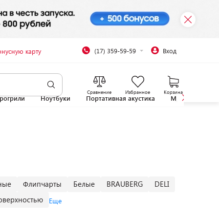
(17) 359-59-59
Вход
онусную карту
Сравнение
Избранное
Корзина
рогрили
Ноутбуки
Портативная акустика
Микроволновы
ные
Флипчарты
Белые
BRAUBERG
DELI
оверхностью
Еще