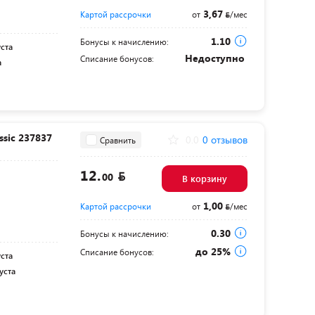
3,67
Картой рассрочки
от
/мес
1.10
Бонусы к начислению:
уста
Недоступно
Списание бонусов:
а
sic 237837
0.0
0 отзывов
Сравнить
12.
00
В корзину
1,00
Картой рассрочки
от
/мес
0.30
Бонусы к начислению:
до 25%
Списание бонусов:
уста
уста