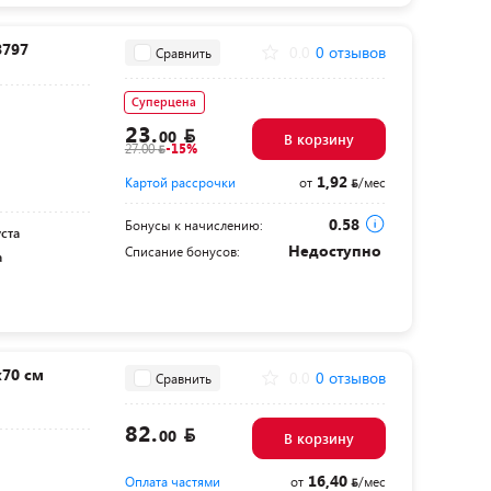
8797
0.0
0 отзывов
Сравнить
Суперцена
23.
00
В корзину
27.00
-15%
1,92
Картой рассрочки
от
/мес
0.58
Бонусы к начислению:
уста
Недоступно
Списание бонусов:
а
70 см
0.0
0 отзывов
Сравнить
82.
00
В корзину
16,40
Оплата частями
от
/мес