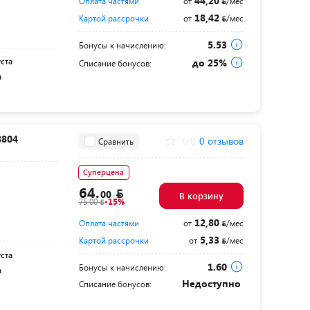
44,20
Оплата частями
от
/мес
18,42
Картой рассрочки
от
/мес
5.53
Бонусы к начислению:
уста
до 25%
Списание бонусов:
а
8804
0.0
0 отзывов
Сравнить
Суперцена
64.
00
В корзину
75.00
-15%
12,80
Оплата частями
от
/мес
5,33
Картой рассрочки
от
/мес
уста
1.60
Бонусы к начислению:
а
Недоступно
Списание бонусов: