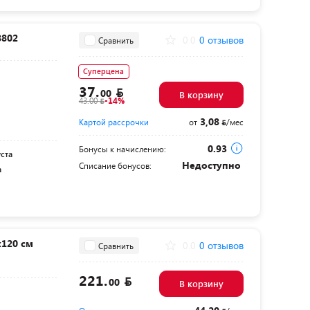
8802
0.0
0 отзывов
Сравнить
Суперцена
37.
00
В корзину
43.00
-14%
3,08
Картой рассрочки
от
/мес
0.93
Бонусы к начислению:
уста
Недоступно
Списание бонусов:
а
120 см
0.0
0 отзывов
Сравнить
221.
00
В корзину