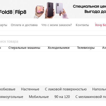
карты
Оплата и доставка
Что с моим заказом?
Контакты
Хочу б
ы
Стиральные машины
Холодильники
Телевизоры
Аэ
робковые
Настенные
С лаковой поверхностью
Наполь
рямоугольные
Мобильные
90 на 120
С меламиновой п