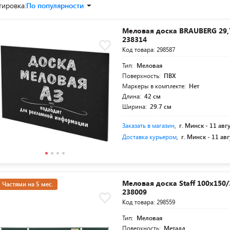
тировка:
По популярности
Меловая доска BRAUBERG 29,
238314
Код товара: 298587
Тип:
Меловая
Поверхность:
ПВХ
Маркеры в комплекте:
Нет
Длина:
42 см
Ширина:
29.7 см
Заказать в магазин
,
г. Минск -
11 авг
Доставка курьером
,
г. Минск -
11 авг
Меловая доска Staff 100х150/
Частями на 5 мес.
238009
Код товара: 298559
Тип:
Меловая
Поверхность:
Металл