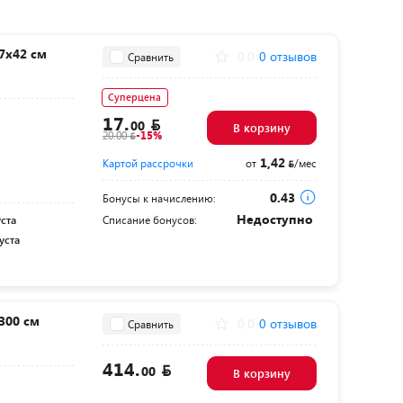
7х42 см
0.0
0 отзывов
Сравнить
Суперцена
17.
00
В корзину
20.00
-15%
1,42
Картой рассрочки
от
/мес
0.43
Бонусы к начислению:
Недоступно
уста
Списание бонусов:
уста
300 см
0.0
0 отзывов
Сравнить
414.
00
В корзину