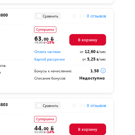
8800
0.0
0 отзывов
Сравнить
Суперцена
63.
00
В корзину
74.00
-15%
12,60
Оплата частями
от
/мес
5,25
Картой рассрочки
от
/мес
уста
1.58
Бонусы к начислению:
а
Недоступно
Списание бонусов:
8803
0.0
0 отзывов
Сравнить
Суперцена
44.
00
В корзину
51.00
-14%