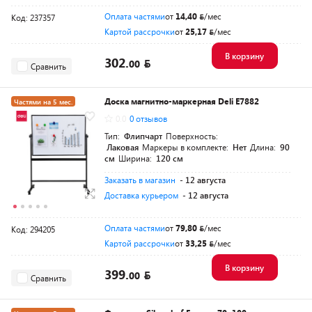
Оплата частями
от
14,40
/мес
Код: 237357
Картой рассрочки
от
25,17
/мес
В корзину
302.
00
Сравнить
Доска магнитно-маркерная Deli E7882
Частями на 5 мес.
0.0
0 отзывов
Тип:
Флипчарт
Поверхность:
Лаковая
Маркеры в комплекте:
Нет
Длина:
90
см
Ширина:
120 см
Заказать в магазин
- 12 августа
Доставка курьером
- 12 августа
Оплата частями
от
79,80
/мес
Код: 294205
Картой рассрочки
от
33,25
/мес
В корзину
399.
00
Сравнить