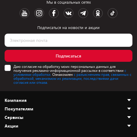
Мы в социальных сетях
Подписаться на новости и акции
Подписаться
Даю согласие на обработку моих персональных данных для
получения рекламно-информационной рассылки в соответствии
с
условиями обработки.
Ознакомлен
с разъяснением прав, связанных с
обработкой, механизмом их реализации, последствиями дачи
согласия или отказа.
Компания
Покупателям
О нас
Сервисы
Адреса магазинов
Как сделать заказ
Акции
Новости
Оплата и доставка
Программа «Защита+»