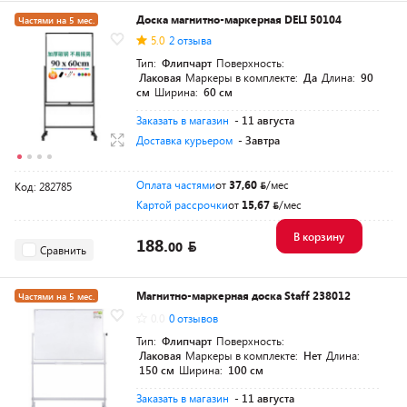
Доска магнитно-маркерная DELI 50104
Частями на 5 мес.
5.0
2 отзыва
Тип:
Флипчарт
Поверхность:
Лаковая
Маркеры в комплекте:
Да
Длина:
90
см
Ширина:
60 см
Заказать в магазин
- 11 августа
Доставка курьером
- Завтра
Оплата частями
от
37,60
/мес
Код: 282785
Картой рассрочки
от
15,67
/мес
В корзину
188.
00
Сравнить
Магнитно-маркерная доска Staff 238012
Частями на 5 мес.
0.0
0 отзывов
Тип:
Флипчарт
Поверхность:
Лаковая
Маркеры в комплекте:
Нет
Длина:
150 см
Ширина:
100 см
Заказать в магазин
- 11 августа