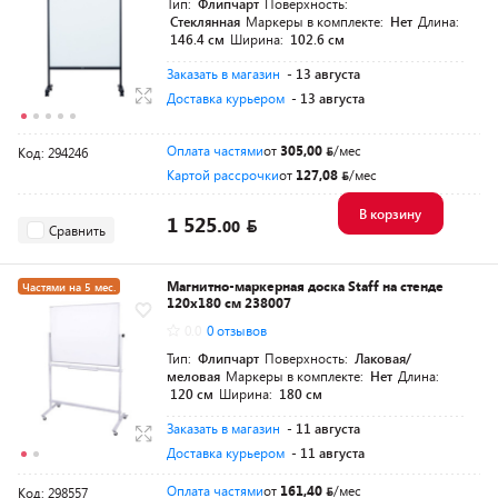
Тип:
Флипчарт
Поверхность:
Стеклянная
Маркеры в комплекте:
Нет
Длина:
146.4 см
Ширина:
102.6 см
Заказать в магазин
- 13 августа
Доставка курьером
- 13 августа
Оплата частями
от
305,00
/мес
Код: 294246
Картой рассрочки
от
127,08
/мес
В корзину
1 525.
00
Сравнить
Магнитно-маркерная доска Staff на стенде
Частями на 5 мес.
120х180 см 238007
0.0
0 отзывов
Тип:
Флипчарт
Поверхность:
Лаковая/
меловая
Маркеры в комплекте:
Нет
Длина:
120 см
Ширина:
180 см
Заказать в магазин
- 11 августа
Доставка курьером
- 11 августа
Оплата частями
от
161,40
/мес
Код: 298557