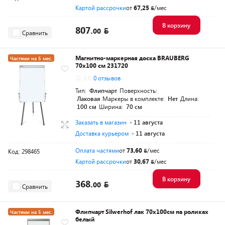
Картой рассрочки
от
67,25
/мес
В корзину
807.
00
Сравнить
Магнитно-маркерная доска BRAUBERG
Частями на 5 мес.
70х100 см 231720
0.0
0 отзывов
Тип:
Флипчарт
Поверхность:
Лаковая
Маркеры в комплекте:
Нет
Длина:
100 см
Ширина:
70 см
Заказать в магазин
- 11 августа
Доставка курьером
- 11 августа
Оплата частями
от
73,60
/мес
Код: 298465
Картой рассрочки
от
30,67
/мес
В корзину
368.
00
Сравнить
Флипчарт Silwerhof лак 70x100см на роликах
Частями на 5 мес.
белый