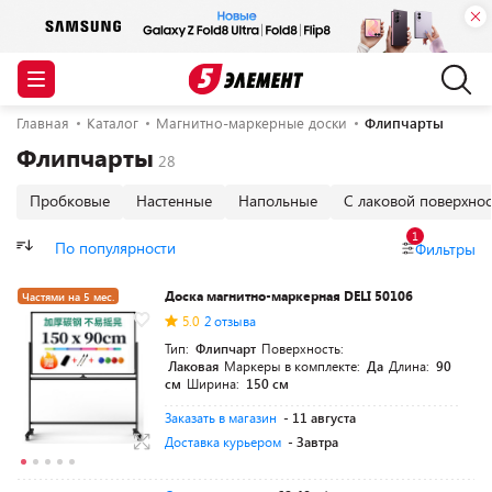
Главная
Каталог
Магнитно-маркерные доски
Флипчарты
Флипчарты
Пробковые
Настенные
Напольные
С лаковой поверхно
1
По популярности
Фильтры
Доска магнитно-маркерная DELI 50106
Частями на 5 мес.
5.0
2 отзыва
Тип:
Флипчарт
Поверхность:
Лаковая
Маркеры в комплекте:
Да
Длина:
90
см
Ширина:
150 см
Заказать в магазин
- 11 августа
Доставка курьером
- Завтра