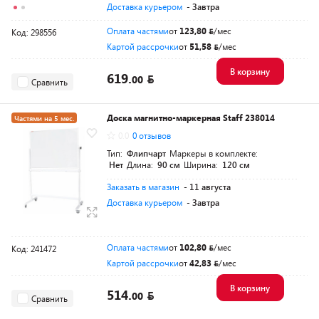
Доставка курьером
- Завтра
Оплата частями
от
123,80
/мес
Код: 298556
Картой рассрочки
от
51,58
/мес
В корзину
619.
00
Сравнить
Доска магнитно-маркерная Staff 238014
Частями на 5 мес.
0.0
0 отзывов
Тип:
Флипчарт
Маркеры в комплекте:
Нет
Длина:
90 см
Ширина:
120 см
Заказать в магазин
- 11 августа
Доставка курьером
- Завтра
Оплата частями
от
102,80
/мес
Код: 241472
Картой рассрочки
от
42,83
/мес
В корзину
514.
00
Сравнить