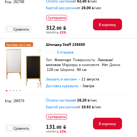
Оплата частями
от
62,40
/мес
Код: 282788
Картой рассрочки
от
26,00
/мес
Суперцена
В корзину
312.
00
Сравнить
366.00
-15%
Штендер Staff 236889
Частями на 5 мес.
0.0
0 отзывов
Тип:
Флипчарт
Поверхность:
Лаковая/
меловая
Маркеры в комплекте:
Нет
Длина:
120 см
Ширина:
90 см
Заказать в магазин
- 11 августа
Доставка курьером
- Завтра
Оплата частями
от
26,20
/мес
Код: 286579
Картой рассрочки
от
10,92
/мес
Суперцена
В корзину
131.
00
Сравнить
154.00
-15%