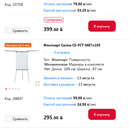
Оплата частями
от
79,80
/мес
Код: 237358
Картой рассрочки
от
33,25
/мес
Суперцена
В корзину
399.
00
Сравнить
Флипчарт Cactus CS-FCT-M67x105
Частями на 5 мес.
0.0
0 отзывов
Тип:
Флипчарт
Поверхность:
Меламиновая
Маркеры в комплекте:
Нет
Длина:
105 см
Ширина:
67 см
Заказать в магазин
- 13 августа
Доставка курьером
- 13 августа
Оплата частями
от
59,00
/мес
Код: 268637
Картой рассрочки
от
24,58
/мес
В корзину
295.
00
Сравнить