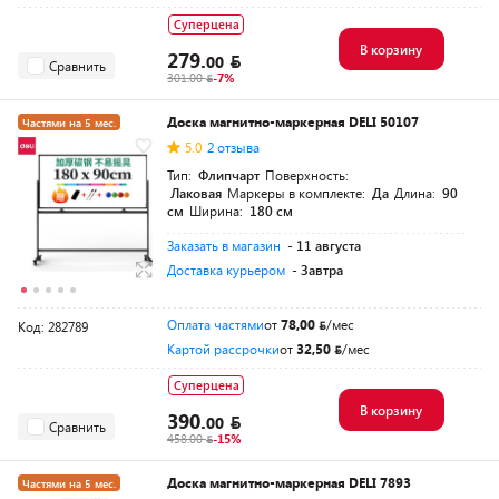
Суперцена
В корзину
279.
00
Сравнить
301.00
-7%
Доска магнитно-маркерная DELI 50107
Частями на 5 мес.
5.0
2 отзыва
Тип:
Флипчарт
Поверхность:
Лаковая
Маркеры в комплекте:
Да
Длина:
90
см
Ширина:
180 см
Заказать в магазин
- 11 августа
Доставка курьером
- Завтра
Оплата частями
от
78,00
/мес
Код: 282789
Картой рассрочки
от
32,50
/мес
Суперцена
В корзину
390.
00
Сравнить
458.00
-15%
Доска магнитно-маркерная DELI 7893
Частями на 5 мес.