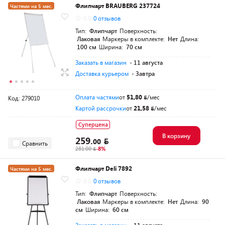
Флипчарт BRAUBERG 237724
Частями на 5 мес.
0.0
0 отзывов
Тип:
Флипчарт
Поверхность:
Лаковая
Маркеры в комплекте:
Нет
Длина:
100 см
Ширина:
70 см
Заказать в магазин
- 11 августа
Доставка курьером
- Завтра
Оплата частями
от
51,80
/мес
Код: 279010
Картой рассрочки
от
21,58
/мес
Суперцена
В корзину
259.
00
Сравнить
281.00
-8%
Флипчарт Deli 7892
Частями на 5 мес.
0.0
0 отзывов
Тип:
Флипчарт
Поверхность:
Лаковая
Маркеры в комплекте:
Нет
Длина:
90
см
Ширина:
60 см