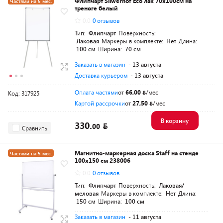
Флипчарт Silwerhof Eco лак 70x100см на
Частями на 5 мес.
треноге белый
0.0
0 отзывов
Тип:
Флипчарт
Поверхность:
Лаковая
Маркеры в комплекте:
Нет
Длина:
100 см
Ширина:
70 см
Заказать в магазин
- 13 августа
Доставка курьером
- 13 августа
Оплата частями
от
66,00
/мес
Код: 317925
Картой рассрочки
от
27,50
/мес
В корзину
330.
00
Сравнить
Магнитно-маркерная доска Staff на стенде
Частями на 5 мес.
100х150 см 238006
0.0
0 отзывов
Тип:
Флипчарт
Поверхность:
Лаковая/
меловая
Маркеры в комплекте:
Нет
Длина:
150 см
Ширина:
100 см
Заказать в магазин
- 11 августа