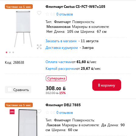
Флипчарт Cactus CS-FCT-W67x105
Частями на 5 мес.
0.0
0 отзывов
Тип:
Флипчарт
Поверхность:
Меламиновая
Маркеры в комплекте:
Нет
Длина:
105 см
Ширина:
67 см
Заказать в магазин
- 11 августа
Доставка курьером
- Завтра
Оплата частями
от
61,60
/мес
Код: 268638
Картой рассрочки
от
25,67
/мес
Суперцена
В корзину
308.
00
Сравнить
362.00
-15%
Флипчарт DELI 7885
Частями на 5 мес.
0.0
0 отзывов
Тип:
Флипчарт
Поверхность:
Лаковая
Маркеры в комплекте:
Да
Длина:
90
см
Ширина:
60 см