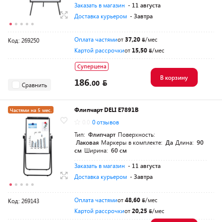
Заказать в магазин
- 11 августа
Доставка курьером
- Завтра
Оплата частями
от
37,20
/мес
Код: 269250
Картой рассрочки
от
15,50
/мес
Суперцена
В корзину
186.
00
Сравнить
Флипчарт DELI E7891B
Частями на 5 мес.
0.0
0 отзывов
Тип:
Флипчарт
Поверхность:
Лаковая
Маркеры в комплекте:
Да
Длина:
90
см
Ширина:
60 см
Заказать в магазин
- 11 августа
Доставка курьером
- Завтра
Оплата частями
от
48,60
/мес
Код: 269143
Картой рассрочки
от
20,25
/мес