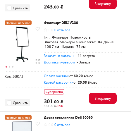
В корзину
243.
00
Сравнить
Флипчарт DELI V130
Частями на 5 мес.
0.0
0 отзывов
Тип:
Флипчарт
Поверхность:
Лаковая
Маркеры в комплекте:
Да
Длина:
106.7 см
Ширина:
75 см
Заказать в магазин
- 11 августа
Доставка курьером
- Завтра
Оплата частями
от
60,20
/мес
Код: 269142
Картой рассрочки
от
25,08
/мес
Суперцена
В корзину
301.
00
Сравнить
353.00
-15%
Доска стеклянная Deli 50060
Частями на 5 мес.
0.0
0 отзывов