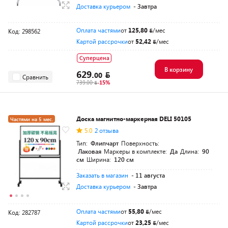
Доставка курьером
- Завтра
Оплата частями
от
125,80
/мес
Код: 298562
Картой рассрочки
от
52,42
/мес
Суперцена
В корзину
629.
00
Сравнить
739.00
-15%
Доска магнитно-маркерная DELI 50105
Частями на 5 мес.
5.0
2 отзыва
Тип:
Флипчарт
Поверхность:
Лаковая
Маркеры в комплекте:
Да
Длина:
90
см
Ширина:
120 см
Заказать в магазин
- 11 августа
Доставка курьером
- Завтра
Оплата частями
от
55,80
/мес
Код: 282787
Картой рассрочки
от
23,25
/мес