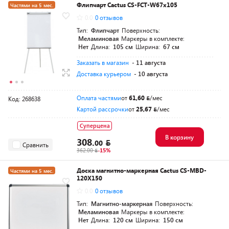
Флипчарт Cactus CS-FCT-W67x105
Частями на 5 мес.
0.0
0 отзывов
Тип:
Флипчарт
Поверхность:
Меламиновая
Маркеры в комплекте:
Нет
Длина:
105 см
Ширина:
67 см
Заказать в магазин
- 11 августа
Доставка курьером
- 10 августа
Оплата частями
от
61,60
/мес
Код: 268638
Картой рассрочки
от
25,67
/мес
Суперцена
В корзину
308.
00
Сравнить
362.00
-15%
Доска магнитно-маркерная Cactus CS-MBD-
Частями на 5 мес.
120X150
0.0
0 отзывов
Тип:
Магнитно-маркерная
Поверхность:
Меламиновая
Маркеры в комплекте:
Нет
Длина:
120 см
Ширина:
150 см