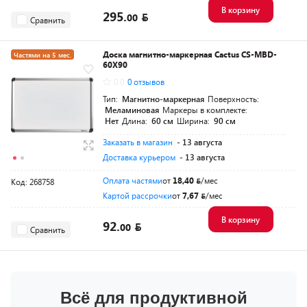
В корзину
295.
00
Сравнить
Доска магнитно-маркерная Cactus CS-MBD-
Частями на 5 мес.
60X90
0.0
0 отзывов
Тип:
Магнитно-маркерная
Поверхность:
Меламиновая
Маркеры в комплекте:
Нет
Длина:
60 см
Ширина:
90 см
Заказать в магазин
- 13 августа
Доставка курьером
- 13 августа
Оплата частями
от
18,40
/мес
Код: 268758
Картой рассрочки
от
7,67
/мес
В корзину
92.
00
Сравнить
Всё для продуктивной