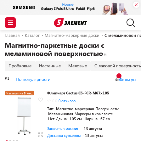
Главная
Каталог
Магнитно-маркерные доски
С меламиновой п
Магнитно-паркетные доски с
меламиновой поверхностью
Пробковые
Настенные
Меловые
С лаковой поверхност
1
По популярности
Фильтры
Флипчарт Cactus CS-FCR-M67x105
Частями на 5 мес.
0.0
0 отзывов
Тип:
Магнитно-маркерная
Поверхность:
Меламиновая
Маркеры в комплекте:
Нет
Длина:
105 см
Ширина:
67 см
Заказать в магазин
- 13 августа
Доставка курьером
- 13 августа