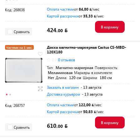
Оплата частями
от
84,80
/мес
Код: 268636
Картой рассрочки
от
35,33
/мес
В корзину
424.
00
Сравнить
Доска магнитно-маркерная Cactus CS-MBD-
Частями на 5 мес.
120X180
0.0
0 отзывов
Тип:
Магнитно-маркерная
Поверхность:
Меламиновая
Маркеры в комплекте:
Нет
Длина:
120 см
Ширина:
180 см
Заказать в магазин
- 13 августа
Доставка курьером
- 13 августа
Оплата частями
от
122,00
/мес
Код: 268757
Картой рассрочки
от
50,83
/мес
В корзину
610.
00
Сравнить