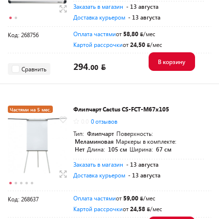
Заказать в магазин
- 13 августа
Доставка курьером
- 13 августа
Оплата частями
от
58,80
/мес
Код: 268756
Картой рассрочки
от
24,50
/мес
В корзину
294.
00
Сравнить
Флипчарт Cactus CS-FCT-M67x105
Частями на 5 мес.
0.0
0 отзывов
Тип:
Флипчарт
Поверхность:
Меламиновая
Маркеры в комплекте:
Нет
Длина:
105 см
Ширина:
67 см
Заказать в магазин
- 13 августа
Доставка курьером
- 13 августа
Оплата частями
от
59,00
/мес
Код: 268637
Картой рассрочки
от
24,58
/мес