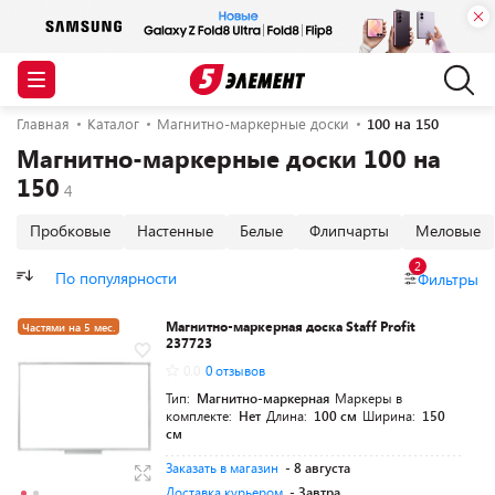
Главная
Каталог
Магнитно-маркерные доски
100 на 150
Магнитно-маркерные доски 100 на
150
Пробковые
Настенные
Белые
Флипчарты
Меловые
2
По популярности
Фильтры
Магнитно-маркерная доска Staff Profit
Частями на 5 мес.
237723
0.0
0 отзывов
Тип:
Магнитно-маркерная
Маркеры в
комплекте:
Нет
Длина:
100 см
Ширина:
150
см
Заказать в магазин
- 8 августа
Доставка курьером
- Завтра