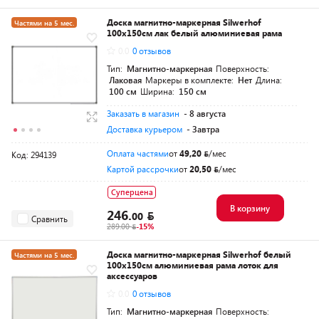
Доска магнитно-маркерная Silwerhof
Частями на 5 мес.
100x150см лак белый алюминиевая рама
0.0
0 отзывов
Тип:
Магнитно-маркерная
Поверхность:
Лаковая
Маркеры в комплекте:
Нет
Длина:
100 см
Ширина:
150 см
Заказать в магазин
- 8 августа
Доставка курьером
- Завтра
Оплата частями
от
49,20
/мес
Код: 294139
Картой рассрочки
от
20,50
/мес
Суперцена
В корзину
246.
00
Сравнить
289.00
-15%
Доска магнитно-маркерная Silwerhof белый
Частями на 5 мес.
100x150см алюминиевая рама лоток для
аксессуаров
0.0
0 отзывов
Тип:
Магнитно-маркерная
Поверхность: