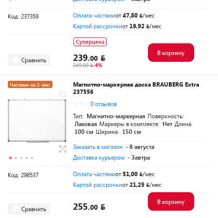
Оплата частями
от
47,80
/мес
Код: 237359
Картой рассрочки
от
19,92
/мес
Суперцена
В корзину
239.
00
Сравнить
249.00
-4%
Магнитно-маркерная доска BRAUBERG Extra
Частями на 5 мес.
237556
0.0
0 отзывов
Тип:
Магнитно-маркерная
Поверхность:
Лаковая
Маркеры в комплекте:
Нет
Длина:
100 см
Ширина:
150 см
Заказать в магазин
- 8 августа
Доставка курьером
- Завтра
Оплата частями
от
51,00
/мес
Код: 298537
Картой рассрочки
от
21,25
/мес
В корзину
255.
00
Сравнить