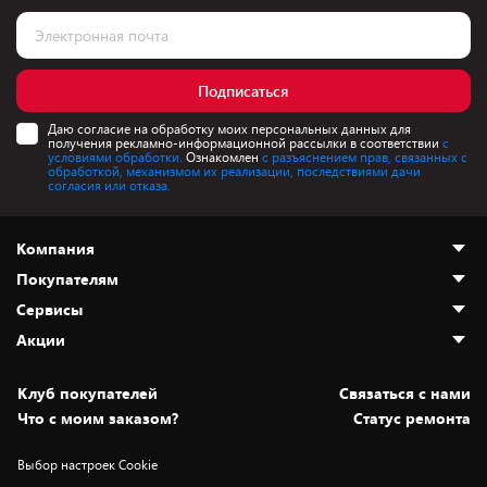
Подписаться
Даю согласие на обработку моих персональных данных для
получения рекламно-информационной рассылки в соответствии
с
условиями обработки.
Ознакомлен
с разъяснением прав, связанных с
обработкой, механизмом их реализации, последствиями дачи
согласия или отказа.
Компания
Покупателям
О нас
Сервисы
Адреса магазинов
Как сделать заказ
Акции
Новости
Оплата и доставка
Программа «Защита+»
Статьи и обзоры
Безналичный расчёт
Установка техники
Скидки и промокоды
Клуб покупателей
Cвязаться с нами
Вакансии
Обмен и возврат товара
Для игровых консолей
Белорусские товары
Что с моим заказом?
Статус ремонта
Контакты
Юридическая информация
Подписки на видеосервисы
Подарки
Выбор настроек Cookie
Дай пять добру!
Обработка персональных данных
Для мобильных устройств
Бонусы