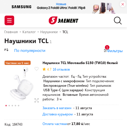
Главная
Каталог
Наушники
TCL
Наушники TCL
1
По популярности
Фильтры
Наушники TCL Moveaudio S150 (TW10) белый
Частями на 5 мес.
4.7
16 отзывов
Диапазон частот:
Гц - Гц
Тип устройства:
Наушники с микрофоном
Тип подключения:
Беспроводное (True wireless)
Тип разъемов:
USB Type-C (для зарядки)
Конструкция
наушников:
Вставные
Время автономной
работы:
3 ч
Заказать в магазин
- 11 августа
Доставка курьером
- 11 августа
Оплата частями
от
17,80
/мес
Код: 184743