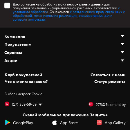
Даю согласие на обработку моих персональных данных для
получения рекламно-информационной рассылки в соответствии
с
условиями обработки.
Ознакомлен
с разъяснением прав, связанных с
обработкой, механизмом их реализации, последствиями дачи
согласия или отказа.
Компания
Покупателям
О нас
Сервисы
Адреса магазинов
Как сделать заказ
Акции
Новости
Оплата и доставка
Программа «Защита+»
Статьи и обзоры
Безналичный расчёт
Установка техники
Скидки и промокоды
Клуб покупателей
Cвязаться с нами
Вакансии
Обмен и возврат товара
Для игровых консолей
Белорусские товары
Что с моим заказом?
Статус ремонта
Контакты
Юридическая информация
Подписки на видеосервисы
Подарки
Выбор настроек Cookie
Дай пять добру!
Обработка персональных данных
Для мобильных устройств
Бонусы
Подарочные карты
Для компьютеров
Оплата частями
(17) 359-59-59
275@5element.by
Утилизация старой техники
Предзаказы
Скачай мобильное приложение Защита+
Сервисные центры
Новинки
GooglePlay
App Store
App Gallery
Уценка