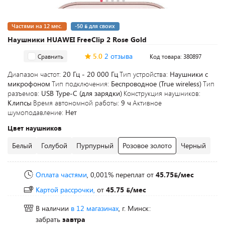
Частями на 12 мес.
-50
для своих
Наушники HUAWEI FreeClip 2 Rose Gold
5.0
2 отзыва
Сравнить
Код товара: 380897
Диапазон частот:
20 Гц - 20 000 Гц
Тип устройства:
Наушники с
микрофоном
Тип подключения:
Беспроводное (True wireless)
Тип
разъемов:
USB Type-C (для зарядки)
Конструкция наушников:
Клипсы
Время автономной работы:
9 ч
Активное
шумоподавление:
Нет
Цвет наушников
Белый
Голубой
Пурпурный
Розовое золото
Черный
Оплата частями
, 0,001% переплат
от
45.75
/мес
Картой рассрочки,
от
45.75
/мес
В наличии
в 12 магазинах
, г. Минск:
забрать
завтра