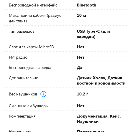
Беспроводной интерфейс
Bluetooth
Макс. длина кабеля (радиус
10 м
действия)
Тип разъемов
USB Type-C (для
зарядки)
Слот для карты MicroSD
Нет
FM радио
Нет
Беспроводная зарядка
Да
Дополнительно
Датчик Холла, Датчик
костной проводимости
Вес наушников
10.2 г
Сменные амбушюры
Нет
Комплектация
Документация, Кейс,
Наушники
Назначение
Портативные