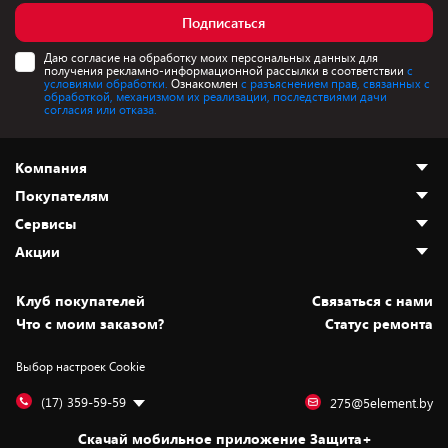
Подписаться
Даю согласие на обработку моих персональных данных для
получения рекламно-информационной рассылки в соответствии
с
условиями обработки.
Ознакомлен
с разъяснением прав, связанных с
обработкой, механизмом их реализации, последствиями дачи
согласия или отказа.
Компания
Покупателям
О нас
Сервисы
Адреса магазинов
Как сделать заказ
Акции
Новости
Оплата и доставка
Программа «Защита+»
Статьи и обзоры
Безналичный расчёт
Установка техники
Скидки и промокоды
Клуб покупателей
Cвязаться с нами
Вакансии
Обмен и возврат товара
Для игровых консолей
Белорусские товары
Что с моим заказом?
Статус ремонта
Контакты
Юридическая информация
Подписки на видеосервисы
Подарки
Выбор настроек Cookie
Дай пять добру!
Обработка персональных данных
Для мобильных устройств
Бонусы
Подарочные карты
Для компьютеров
Оплата частями
(17) 359-59-59
275@5element.by
Утилизация старой техники
Предзаказы
Скачай мобильное приложение Защита+