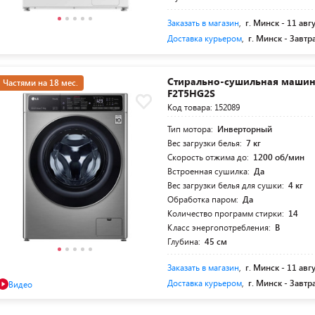
Заказать в магазин
,
г. Минск -
11 авг
Доставка курьером
,
г. Минск -
Завтр
Стирально-сушильная машина
Частями на 18 мес.
F2T5HG2S
Код товара: 152089
Тип мотора:
Инверторный
Вес загрузки белья:
7 кг
Скорость отжима до:
1200 об/мин
Встроенная сушилка:
Да
Вес загрузки белья для сушки:
4 кг
Обработка паром:
Да
Количество программ стирки:
14
Класс энергопотребления:
B
Глубина:
45 см
Заказать в магазин
,
г. Минск -
11 авг
Доставка курьером
,
г. Минск -
Завтр
Видео