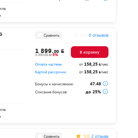
уста
а
G
0.0
0 отзывов
Сравнить
1 899.
00
В корзину
1 999.00
-5%
158,25
Оплата частями
от
/мес
158,25
Картой рассрочки
от
/мес
47.48
Бонусы к начислению:
до 25%
Списание бонусов:
уста
а
5.0
2 отзыва
Сравнить