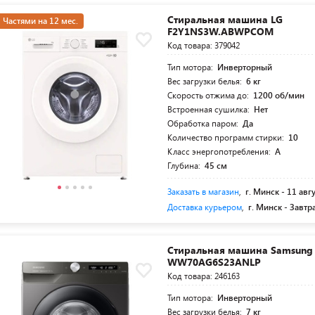
Стиральная машина LG
Частями на 12 мес.
F2Y1NS3W.ABWPCOM
Код товара: 379042
Тип мотора:
Инверторный
Вес загрузки белья:
6 кг
Скорость отжима до:
1200 об/мин
Встроенная сушилка:
Нет
Обработка паром:
Да
Количество программ стирки:
10
Класс энергопотребления:
A
Глубина:
45 см
Заказать в магазин
,
г. Минск -
11 авг
Доставка курьером
,
г. Минск -
Завтр
Стиральная машина Samsung
WW70AG6S23ANLP
Код товара: 246163
Тип мотора:
Инверторный
Вес загрузки белья:
7 кг