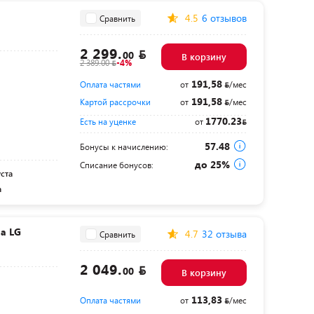
4.5
6 отзывов
Сравнить
2 299.
00
В корзину
2 389.00
-4%
191,58
Оплата частями
от
/мес
191,58
Картой рассрочки
от
/мес
1770.23
Есть на уценке
от
57.48
Бонусы к начислению:
до 25%
Списание бонусов:
уста
а
а LG
4.7
32 отзыва
Сравнить
2 049.
00
В корзину
113,83
Оплата частями
от
/мес