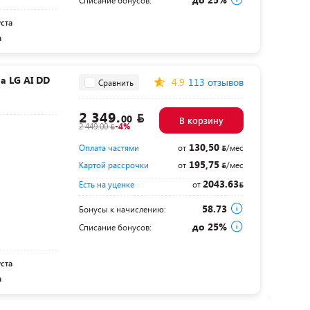
Списание бонусов:
уста
а
 LG AI DD
4.9
113 отзывов
Сравнить
2 349.
00
В корзину
2 449.00
-4%
130,50
Оплата частями
от
/мес
195,75
Картой рассрочки
от
/мес
2043.63
Есть на уценке
от
58.73
Бонусы к начислению:
до 25%
Списание бонусов:
уста
а