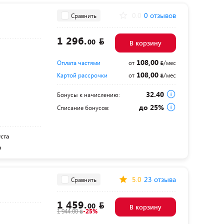
0.0
0 отзывов
Сравнить
1 296.
00
В корзину
108,00
Оплата частями
от
/мес
108,00
Картой рассрочки
от
/мес
32.40
Бонусы к начислению:
до 25%
Списание бонусов:
уста
а
5.0
23 отзыва
Сравнить
1 459.
00
В корзину
1 944.00
-25%