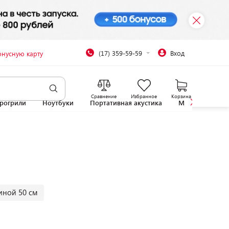
(17) 359-59-59
Вход
онусную карту
Сравнение
Избранное
Корзина
рогрили
Ноутбуки
Портативная акустика
Микроволновы
иной 50 см