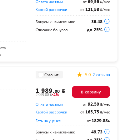
69,56
Оплата частями
от
/мес
121,58
Картой рассрочки
от
/мес
36.48
Бонусы к начислению:
до 25%
Списание бонусов:
уста
а
5.0
2 отзыва
Сравнить
1 989.
00
В корзину
2 069.00
-4%
92,58
Оплата частями
от
/мес
165,75
Картой рассрочки
от
/мес
1829.88
Есть на уценке
от
49.73
Бонусы к начислению:
до 25%