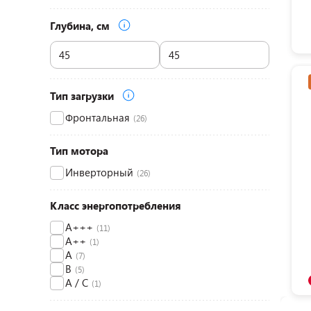
Глубина, см
Тип загрузки
Фронтальная
(26)
Тип мотора
Инверторный
(26)
Класс энергопотребления
A+++
(11)
A++
(1)
A
(7)
B
(5)
A / C
(1)