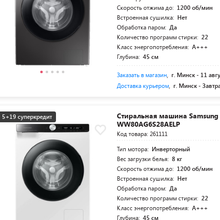
Скорость отжима до:
1200 об/мин
Встроенная сушилка:
Нет
Обработка паром:
Да
Количество программ стирки:
22
Класс энергопотребления:
A+++
Глубина:
45 см
Заказать в магазин
,
г. Минск -
11 авг
Доставка курьером
,
г. Минск -
Завтр
Стиральная машина Samsung
5+19 суперкредит
WW80AG6S28AELP
Код товара: 261111
Тип мотора:
Инверторный
Вес загрузки белья:
8 кг
Скорость отжима до:
1200 об/мин
Встроенная сушилка:
Нет
Обработка паром:
Да
Количество программ стирки:
22
Класс энергопотребления:
A+++
Глубина:
45 см