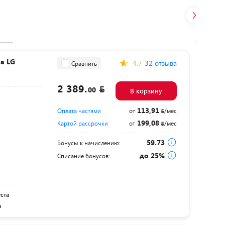
а LG
4.7
32 отзыва
Сравнить
2 389.
00
В корзину
113,91
Оплата частями
от
/мес
199,08
Картой рассрочки
от
/мес
59.73
Бонусы к начислению:
до 25%
Списание бонусов:
уста
а