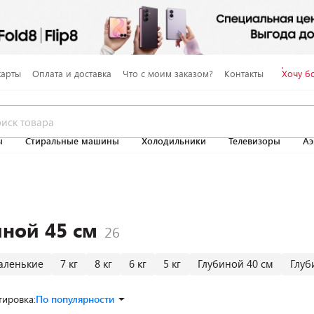
карты
Оплата и доставка
Что с моим заказом?
Контакты
Хочу б
ы
Стиральные машины
Холодильники
Телевизоры
Аэ
ной 45 см
аленькие
7 кг
8 кг
6 кг
5 кг
Глубиной 40 см
Глуб
тировка:
По популярности