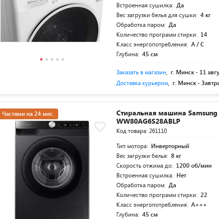
Встроенная сушилка:
Да
Вес загрузки белья для сушки:
4 кг
Обработка паром:
Да
Количество программ стирки:
14
Класс энергопотребления:
A / C
Глубина:
45 см
Заказать в магазин
,
г. Минск -
11 авг
Доставка курьером
,
г. Минск -
Завтр
Стиральная машина Samsung
Частями на 24 мес.
WW80AG6S28ABLP
Код товара: 261110
Тип мотора:
Инверторный
Вес загрузки белья:
8 кг
Скорость отжима до:
1200 об/мин
Встроенная сушилка:
Нет
Обработка паром:
Да
Количество программ стирки:
22
Класс энергопотребления:
A+++
Глубина:
45 см