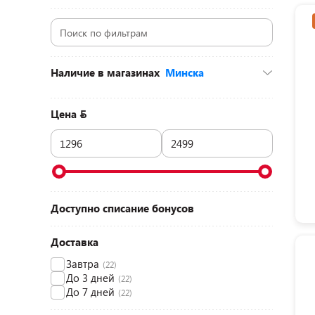
Наличие в магазинах
Минска
пр-т Дзержинского, 104-2 (ТЦ «Титан», 1
этаж)
(8)
Цена
д. Боровая, 74а (ТЦ «Экспобел»)
(7)
ул. Притыцкого, 156 (ТЦ «GreenCity», 2
этаж)
(5)
ул. Денисовская, 8 (ТЦ «Корона-Сити», 1
этаж)
(2)
д. Боровая, 7а (ТЦ «Боро», 1 этаж)
(7)
ул. Голубка, 2 (ТЦ «Бонус», 2 этаж)
(9)
Доступно списание бонусов
Доставка
Завтра
(22)
До 3 дней
(22)
До 7 дней
(22)