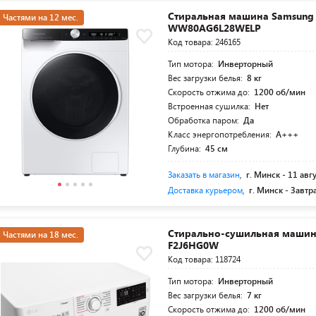
Стиральная машина Samsung
Частями на 12 мес.
WW80AG6L28WELP
Код товара: 246165
Тип мотора:
Инверторный
Вес загрузки белья:
8 кг
Скорость отжима до:
1200 об/мин
Встроенная сушилка:
Нет
Обработка паром:
Да
Класс энергопотребления:
A+++
Глубина:
45 см
Заказать в магазин
,
г. Минск -
11 авг
Доставка курьером
,
г. Минск -
Завтр
Стирально-сушильная машин
Частями на 18 мес.
F2J6HG0W
Код товара: 118724
Тип мотора:
Инверторный
Вес загрузки белья:
7 кг
Скорость отжима до:
1200 об/мин