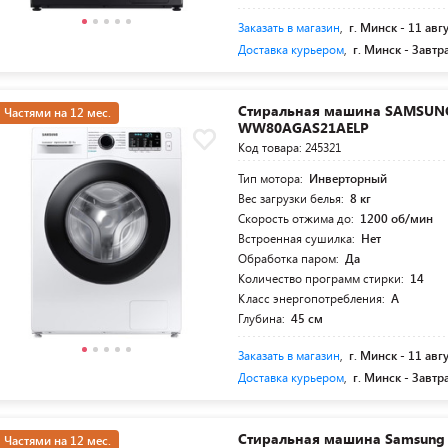
Заказать в магазин
,
г. Минск -
11 авг
Доставка курьером
,
г. Минск -
Завтр
Стиральная машина SAMSUN
Частями на 12 мес.
WW80AGAS21AELP
Код товара: 245321
Тип мотора:
Инверторный
Вес загрузки белья:
8 кг
Скорость отжима до:
1200 об/мин
Встроенная сушилка:
Нет
Обработка паром:
Да
Количество программ стирки:
14
Класс энергопотребления:
A
Глубина:
45 см
Заказать в магазин
,
г. Минск -
11 авг
Доставка курьером
,
г. Минск -
Завтр
Стиральная машина Samsung
Частями на 12 мес.