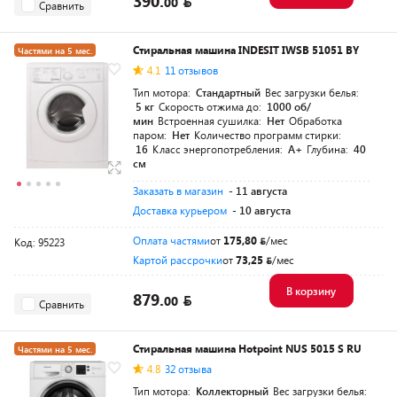
390.
00
Сравнить
Стиральная машина INDESIT IWSB 51051 BY
Частями на 5 мес.
4.1
11 отзывов
Тип мотора:
Стандартный
Вес загрузки белья:
5 кг
Скорость отжима до:
1000 об/
мин
Встроенная сушилка:
Нет
Обработка
паром:
Нет
Количество программ стирки:
16
Класс энергопотребления:
A+
Глубина:
40
см
Заказать в магазин
- 11 августа
Доставка курьером
- 10 августа
Оплата частями
от
175,80
/мес
Код: 95223
Картой рассрочки
от
73,25
/мес
В корзину
879.
00
Сравнить
Стиральная машина Hotpoint NUS 5015 S RU
Частями на 5 мес.
4.8
32 отзыва
Тип мотора:
Коллекторный
Вес загрузки белья: