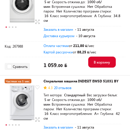
5 кг
Скорость отжима до:
1000 об/
мин
Встроенная сушилка:
Нет
Обработка
паром:
Нет
Количество программ стирки:
16
Класс энергопотребления:
A
Глубина:
34.8
см
Заказать в магазин
- 11 августа
Доставка курьером
- 10 августа
Оплата частями
от
211,80
/мес
Код: 267988
Картой рассрочки
от
88,25
/мес
В корзину
1 059.
00
Сравнить
Стиральная машина INDESIT EWSD 51031 BY
Частями на 5 мес.
4.3
20 отзывов
Тип мотора:
Стандартный
Вес загрузки белья:
5 кг
Скорость отжима до:
1000 об/
мин
Встроенная сушилка:
Нет
Обработка
паром:
Нет
Количество программ стирки:
16
Класс энергопотребления:
A+
Глубина:
42
см
Заказать в магазин
- 11 августа