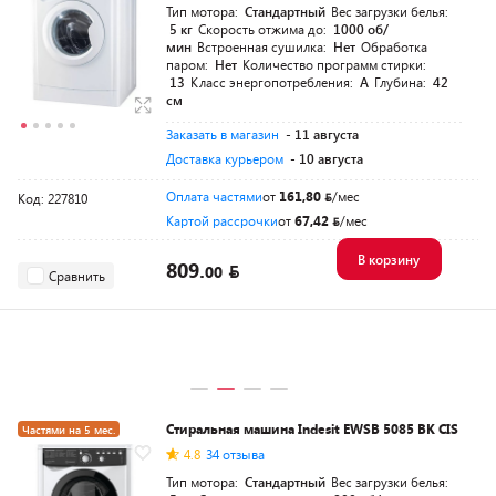
Тип мотора:
Стандартный
Вес загрузки белья:
5 кг
Скорость отжима до:
1000 об/
мин
Встроенная сушилка:
Нет
Обработка
паром:
Нет
Количество программ стирки:
13
Класс энергопотребления:
A
Глубина:
42
см
Заказать в магазин
- 11 августа
Доставка курьером
- 10 августа
Оплата частями
от
161,80
/мес
Код: 227810
Картой рассрочки
от
67,42
/мес
В корзину
809.
00
Сравнить
Стиральная машина Indesit EWSB 5085 BK CIS
Частями на 5 мес.
4.8
34 отзыва
Тип мотора:
Стандартный
Вес загрузки белья: