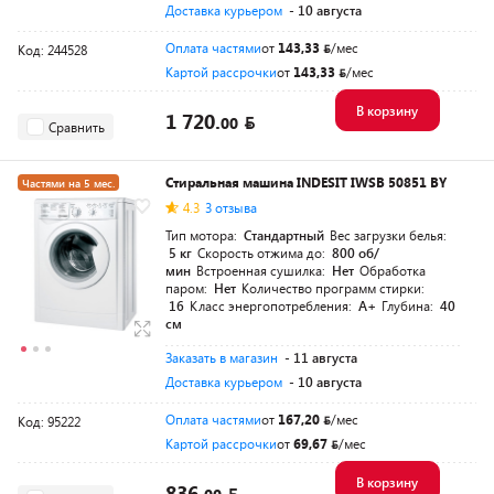
Доставка курьером
- 10 августа
Оплата частями
от
143,33
/мес
Код: 244528
Картой рассрочки
от
143,33
/мес
В корзину
1 720.
00
Сравнить
Стиральная машина INDESIT IWSB 50851 BY
Частями на 5 мес.
4.3
3 отзыва
Тип мотора:
Стандартный
Вес загрузки белья:
5 кг
Скорость отжима до:
800 об/
мин
Встроенная сушилка:
Нет
Обработка
паром:
Нет
Количество программ стирки:
16
Класс энергопотребления:
A+
Глубина:
40
см
Заказать в магазин
- 11 августа
Доставка курьером
- 10 августа
Оплата частями
от
167,20
/мес
Код: 95222
Картой рассрочки
от
69,67
/мес
В корзину
836.