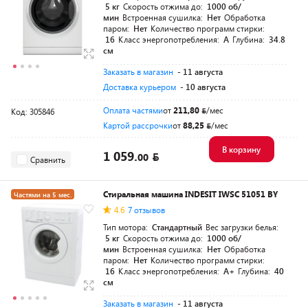
5 кг
Скорость отжима до:
1000 об/
мин
Встроенная сушилка:
Нет
Обработка
паром:
Нет
Количество программ стирки:
16
Класс энергопотребления:
A
Глубина:
34.8
см
Заказать в магазин
- 11 августа
Доставка курьером
- 10 августа
Оплата частями
от
211,80
/мес
Код: 305846
Картой рассрочки
от
88,25
/мес
В корзину
1 059.
00
Сравнить
Стиральная машина INDESIT IWSC 51051 BY
Частями на 5 мес.
4.6
7 отзывов
Тип мотора:
Стандартный
Вес загрузки белья:
5 кг
Скорость отжима до:
1000 об/
мин
Встроенная сушилка:
Нет
Обработка
паром:
Нет
Количество программ стирки:
16
Класс энергопотребления:
A+
Глубина:
40
см
Заказать в магазин
- 11 августа