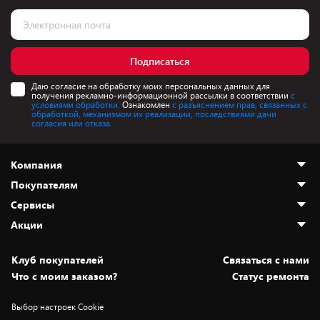
Подписаться
Даю согласие на обработку моих персональных данных для
получения рекламно-информационной рассылки в соответствии
с
условиями обработки.
Ознакомлен
с разъяснением прав, связанных с
обработкой, механизмом их реализации, последствиями дачи
согласия или отказа.
Компания
Покупателям
О нас
Сервисы
Адреса магазинов
Как сделать заказ
Акции
Новости
Оплата и доставка
Программа «Защита+»
Статьи и обзоры
Безналичный расчёт
Установка техники
Скидки и промокоды
Клуб покупателей
Cвязаться с нами
Вакансии
Обмен и возврат товара
Для игровых консолей
Белорусские товары
Что с моим заказом?
Статус ремонта
Контакты
Юридическая информация
Подписки на видеосервисы
Подарки
Выбор настроек Cookie
Дай пять добру!
Обработка персональных данных
Для мобильных устройств
Бонусы