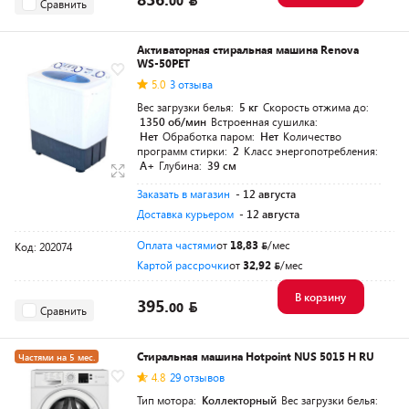
00
Сравнить
Активаторная стиральная машина Renova
WS-50PET
5.0
3 отзыва
Вес загрузки белья:
5 кг
Скорость отжима до:
1350 об/мин
Встроенная сушилка:
Нет
Обработка паром:
Нет
Количество
программ стирки:
2
Класс энергопотребления:
A+
Глубина:
39 см
Заказать в магазин
- 12 августа
Доставка курьером
- 12 августа
Оплата частями
от
18,83
/мес
Код: 202074
Картой рассрочки
от
32,92
/мес
В корзину
395.
00
Сравнить
Стиральная машина Hotpoint NUS 5015 H RU
Частями на 5 мес.
4.8
29 отзывов
Тип мотора:
Коллекторный
Вес загрузки белья: