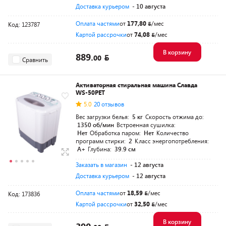
Доставка курьером
- 10 августа
Оплата частями
от
177,80
/мес
Код: 123787
Картой рассрочки
от
74,08
/мес
В корзину
889.
00
Сравнить
Активаторная стиральная машина Славда
WS-50PET
5.0
20 отзывов
Вес загрузки белья:
5 кг
Скорость отжима до:
1350 об/мин
Встроенная сушилка:
Нет
Обработка паром:
Нет
Количество
программ стирки:
2
Класс энергопотребления:
A+
Глубина:
39.9 см
Заказать в магазин
- 12 августа
Доставка курьером
- 12 августа
Оплата частями
от
18,59
/мес
Код: 173836
Картой рассрочки
от
32,50
/мес
В корзину