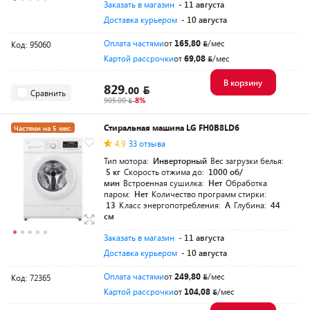
Заказать в магазин
- 11 августа
Доставка курьером
- 10 августа
Оплата частями
от
165,80
/мес
Код: 95060
Картой рассрочки
от
69,08
/мес
В корзину
829.
00
Сравнить
905.00
-8%
Стиральная машина LG FH0B8LD6
Частями на 5 мес.
4.9
33 отзыва
Тип мотора:
Инверторный
Вес загрузки белья:
5 кг
Скорость отжима до:
1000 об/
мин
Встроенная сушилка:
Нет
Обработка
паром:
Нет
Количество программ стирки:
13
Класс энергопотребления:
A
Глубина:
44
см
Заказать в магазин
- 11 августа
Доставка курьером
- 10 августа
Оплата частями
от
249,80
/мес
Код: 72365
Картой рассрочки
от
104,08
/мес