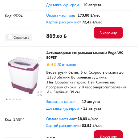
Доставка курьером
- 10 августа
Оплата частями
от
173,80
/мес
Код: 95224
Картой рассрочки
от
72,42
/мес
В корзину
869.
00
Сравнить
Активаторная стиральная машина Evgo WS-
50PET
4.8
20 отзывов
Вес загрузки белья:
5 кг
Скорость отжима до:
1350 об/мин
Встроенная сушилка:
Нет
Обработка паром:
Нет
Количество
программ стирки:
2
Класс энергопотребления:
A+
Глубина:
39 см
Заказать в магазин
- 12 августа
Доставка курьером
- 12 августа
Оплата частями
от
18,83
/мес
Код: 173844
Картой рассрочки
от
32,92
/мес
В корзину