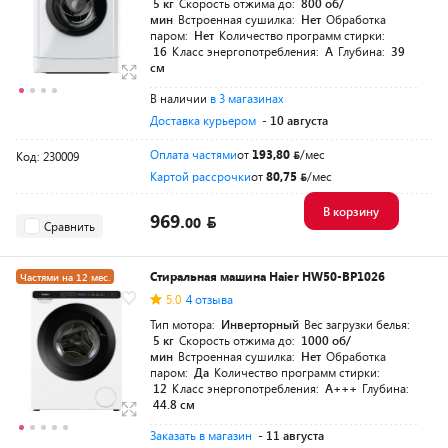
5 кг
Скорость отжима до:
800 об/
мин
Встроенная сушилка:
Нет
Обработка
паром:
Нет
Количество программ стирки:
16
Класс энергопотребления:
A
Глубина:
39
см
В наличии
в 3 магазинах
Доставка курьером
- 10 августа
Оплата частями
от
193,80
/мес
Код: 230009
Картой рассрочки
от
80,75
/мес
В корзину
969.
00
Сравнить
Стиральная машина Haier HW50-BP1026
Частями на 12 мес.
5.0
4 отзыва
Тип мотора:
Инверторный
Вес загрузки белья:
5 кг
Скорость отжима до:
1000 об/
мин
Встроенная сушилка:
Нет
Обработка
паром:
Да
Количество программ стирки:
12
Класс энергопотребления:
A+++
Глубина:
44.8 см
Заказать в магазин
- 11 августа