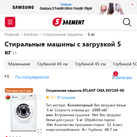
Главная
Каталог
Стиральные машины
5 кг
Стиральные машины с загрузкой 5
кг
Маленькие
Глубиной 40 см
Глубиной 45 см
Глубиной 5
1
По популярности
Фильтры
Стиральная машина ATLANT СМА 50У105-00
Частями на 5 мес.
4.7
37 отзывов
Тип мотора:
Коллекторный
Вес загрузки белья:
5 кг
Скорость отжима до:
1000 об/
мин
Встроенная сушилка:
Нет
Вес загрузки
белья для сушки:
5 кг
Обработка паром:
Нет
Количество программ стирки:
11
Класс
энергопотребления:
A+
Глубина:
40.7 см