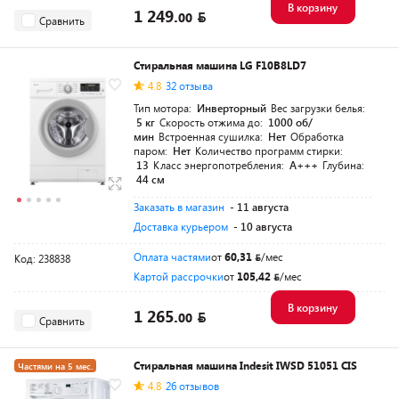
В корзину
1 249.
00
Сравнить
Стиральная машина LG F10B8LD7
4.8
32 отзыва
Тип мотора:
Инверторный
Вес загрузки белья:
5 кг
Скорость отжима до:
1000 об/
мин
Встроенная сушилка:
Нет
Обработка
паром:
Нет
Количество программ стирки:
13
Класс энергопотребления:
A+++
Глубина:
44 см
Заказать в магазин
- 11 августа
Доставка курьером
- 10 августа
Оплата частями
от
60,31
/мес
Код: 238838
Картой рассрочки
от
105,42
/мес
В корзину
1 265.
00
Сравнить
Стиральная машина Indesit IWSD 51051 CIS
Частями на 5 мес.
4.8
26 отзывов