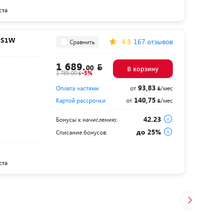
ста
HS1W
4.8
167 отзывов
Сравнить
1 689.
00
В корзину
1 785.00
-5%
93,83
Оплата частями
от
/мес
140,75
Картой рассрочки
от
/мес
42.23
Бонусы к начислению:
до 25%
Списание бонусов:
ста