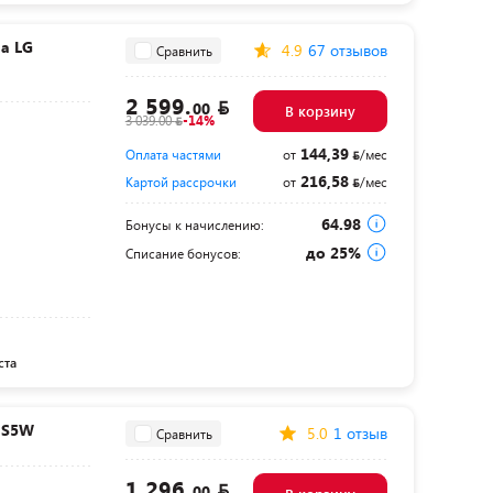
а LG
4.9
67 отзывов
Сравнить
2 599.
00
В корзину
3 039.00
-14%
144,39
Оплата частями
от
/мес
216,58
Картой рассрочки
от
/мес
64.98
Бонусы к начислению:
до 25%
Списание бонусов:
ста
NS5W
5.0
1 отзыв
Сравнить
1 296.
00