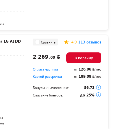
ста
 LG AI DD
4.9
113 отзывов
Сравнить
2 269.
00
В корзину
126,06
Оплата частями
от
/мес
189,08
Картой рассрочки
от
/мес
56.73
Бонусы к начислению:
до 25%
Списание бонусов:
та
ста