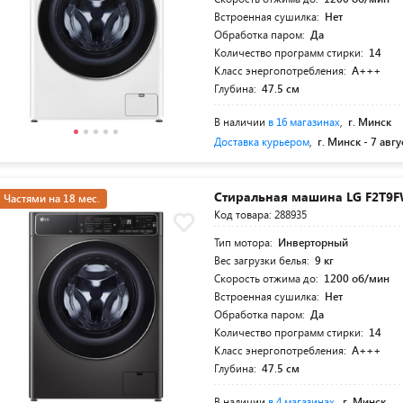
Встроенная сушилка:
Нет
Обработка паром:
Да
Количество программ стирки:
14
Класс энергопотребления:
A+++
Глубина:
47.5 см
В наличии
в 16 магазинах
,
г. Минск
Доставка курьером
,
г. Минск -
7 авгу
Стиральная машина LG F2T9
Частями на 18 мес.
Код товара: 288935
Тип мотора:
Инверторный
Вес загрузки белья:
9 кг
Скорость отжима до:
1200 об/мин
Встроенная сушилка:
Нет
Обработка паром:
Да
Количество программ стирки:
14
Класс энергопотребления:
A+++
Глубина:
47.5 см
В наличии
в 4 магазинах
,
г. Минск