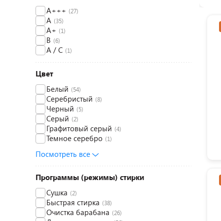
A+++
(27)
A
(35)
A+
(1)
B
(6)
A / C
(1)
Цвет
Белый
(54)
Серебристый
(8)
Черный
(5)
Серый
(2)
Графитовый серый
(4)
Темное серебро
(1)
Посмотреть все
Программы (режимы) стирки
Сушка
(2)
Быстрая стирка
(38)
Очистка барабана
(26)