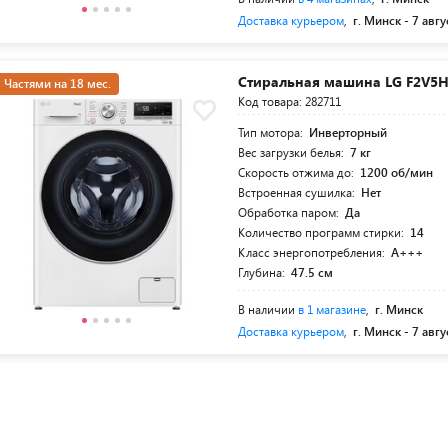
Доставка курьером
,
г. Минск -
7 авгу
Стиральная машина LG F2V5
Частями на 18 мес.
Код товара: 282711
Тип мотора:
Инверторный
Вес загрузки белья:
7 кг
Скорость отжима до:
1200 об/мин
Встроенная сушилка:
Нет
Обработка паром:
Да
Количество программ стирки:
14
Класс энергопотребления:
A+++
Глубина:
47.5 см
В наличии
в 1 магазине
,
г. Минск
Доставка курьером
,
г. Минск -
7 авгу