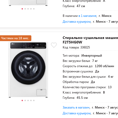
Класс энергопотребления:
A
Глубина:
47 см
В наличии
в 1 магазине
,
г. Минск
Доставка курьером
,
г. Минск -
7 авгу
Стирально-сушильная машина
Частями на 18 мес.
F2T5HG0W
Код товара: 336025
Тип мотора:
Инверторный
Вес загрузки белья:
7 кг
Скорость отжима до:
1200 об/мин
Встроенная сушилка:
Да
Вес загрузки белья для сушки:
4 кг
Обработка паром:
Да
Количество программ стирки:
13
Класс энергопотребления:
B
Глубина:
45.5 см
Заказать в магазин
,
г. Минск -
7 авгус
Доставка курьером
,
г. Минск -
7 авгу