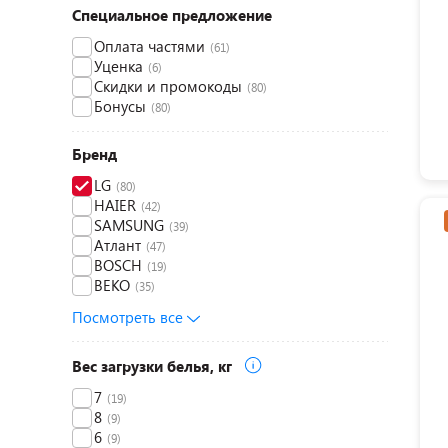
Специальное предложение
Оплата частями
(61)
Уценка
(6)
Скидки и промокоды
(80)
Бонусы
(80)
Бренд
LG
(80)
HAIER
(42)
SAMSUNG
(39)
Атлант
(47)
BOSCH
(19)
BEKO
(35)
Посмотреть все
Вес загрузки белья, кг
7
(19)
8
(9)
6
(9)