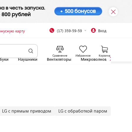
(17) 359-59-59
Вход
онусную карту
Сравнение
Избранное
Корзина
буки
Наушники
Вентиляторы
Микроволновые печи
LG с прямым приводом
LG с обработкой паром