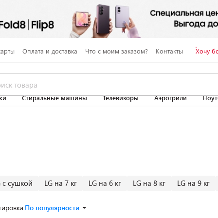
карты
Оплата и доставка
Что с моим заказом?
Контакты
Хочу б
ки
Стиральные машины
Телевизоры
Аэрогрили
Ноут
 с сушкой
LG на 7 кг
LG на 6 кг
LG на 8 кг
LG на 9 кг
тировка:
По популярности