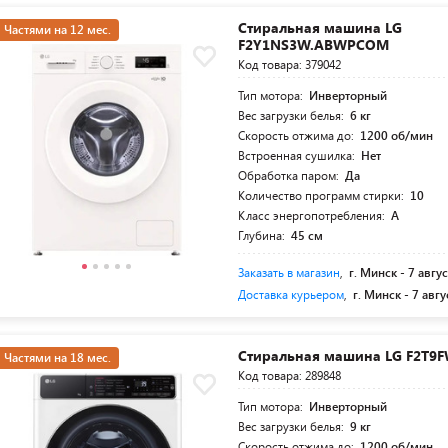
Стиральная машина LG
Частями на 12 мес.
F2Y1NS3W.ABWPCOM
Код товара: 379042
Тип мотора:
Инверторный
Вес загрузки белья:
6 кг
Скорость отжима до:
1200 об/мин
Встроенная сушилка:
Нет
Обработка паром:
Да
Количество программ стирки:
10
Класс энергопотребления:
A
Глубина:
45 см
Заказать в магазин
,
г. Минск -
7 авгус
Доставка курьером
,
г. Минск -
7 авгу
Стиральная машина LG F2T9
Частями на 18 мес.
Код товара: 289848
Тип мотора:
Инверторный
Вес загрузки белья:
9 кг
Скорость отжима до:
1200 об/мин