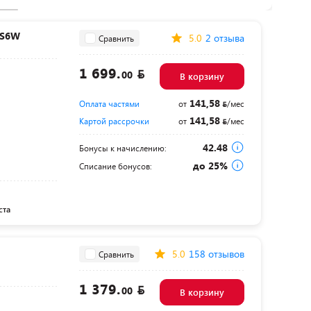
PS6W
5.0
2 отзыва
Сравнить
1 699.
00
В корзину
141,58
Оплата частями
от
/мес
141,58
Картой рассрочки
от
/мес
42.48
Бонусы к начислению:
до 25%
Списание бонусов:
ста
m
5.0
158 отзывов
Сравнить
1 379.
00
В корзину