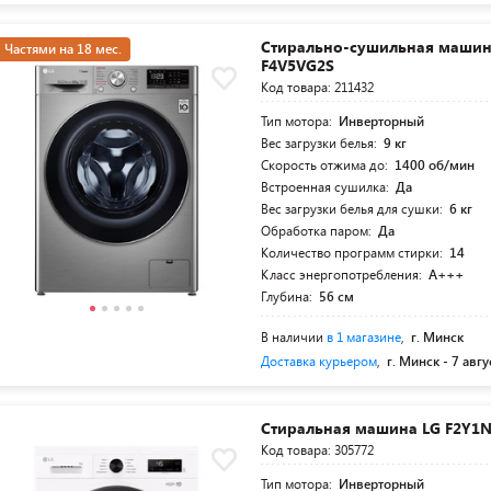
Стирально-сушильная машин
Частями на 18 мес.
F4V5VG2S
Код товара: 211432
Тип мотора:
Инверторный
Вес загрузки белья:
9 кг
Скорость отжима до:
1400 об/мин
Встроенная сушилка:
Да
Вес загрузки белья для сушки:
6 кг
Обработка паром:
Да
Количество программ стирки:
14
Класс энергопотребления:
A+++
Глубина:
56 см
В наличии
в 1 магазине
,
г. Минск
Доставка курьером
,
г. Минск -
7 авгу
Стиральная машина LG F2Y1
Код товара: 305772
Тип мотора:
Инверторный