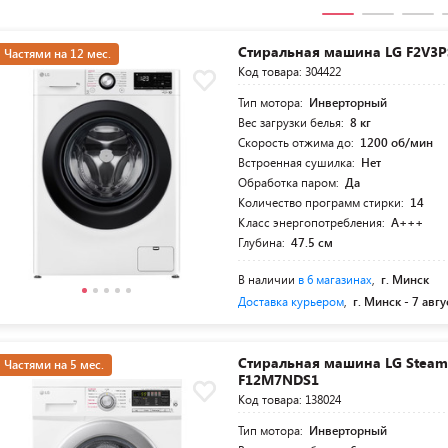
Стиральная машина LG F2V3
Частями на 12 мес.
Код товара: 304422
Тип мотора:
Инверторный
Вес загрузки белья:
8 кг
Скорость отжима до:
1200 об/мин
Встроенная сушилка:
Нет
Обработка паром:
Да
Количество программ стирки:
14
Класс энергопотребления:
A+++
Глубина:
47.5 см
В наличии
в 6 магазинах
,
г. Минск
Доставка курьером
,
г. Минск -
7 авгу
Стиральная машина LG Stea
Частями на 5 мес.
F12M7NDS1
Код товара: 138024
Тип мотора:
Инверторный