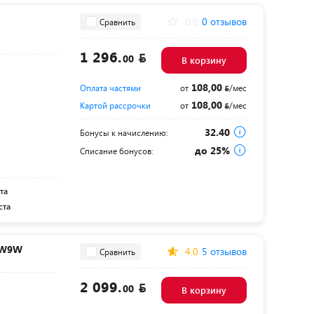
0.0
0 отзывов
Сравнить
1 296.
00
В корзину
108,00
Оплата частями
от
/мес
108,00
Картой рассрочки
от
/мес
32.40
Бонусы к начислению:
до 25%
Списание бонусов:
та
ста
FW9W
4.0
5 отзывов
Сравнить
2 099.
00
В корзину