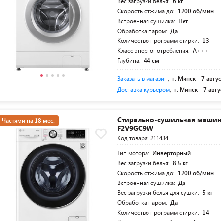
Вес загрузки белья:
6 кг
Скорость отжима до:
1200 об/мин
Встроенная сушилка:
Нет
Обработка паром:
Да
Количество программ стирки:
13
Класс энергопотребления:
A+++
Глубина:
44 см
Заказать в магазин
,
г. Минск -
7 авгус
Доставка курьером
,
г. Минск -
7 авгу
Стирально-сушильная машина
Частями на 18 мес.
F2V9GC9W
Код товара: 211434
Тип мотора:
Инверторный
Вес загрузки белья:
8.5 кг
Скорость отжима до:
1200 об/мин
Встроенная сушилка:
Да
Вес загрузки белья для сушки:
5 кг
Обработка паром:
Да
Количество программ стирки:
14