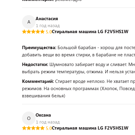
Анастасия
А
1 год назад
Стиральная машина LG F2V5HS1W
5.0
Преимущества:
Большой барабан - хорош для посте
добавить вещи во время стирки, в барабане не плас
Недостатки:
Шумновато забирает воду и сливает. М
выбрать режим температуры, отжима. И нельзя уста
Комментарий:
Стирает вроде неплохо. Не хватает 
режимов. На основных программах (Хлопок, Повседне
взвешивания белья)
Оксана
О
1 год назад
Стиральная машина LG F2V5HS1W
5.0