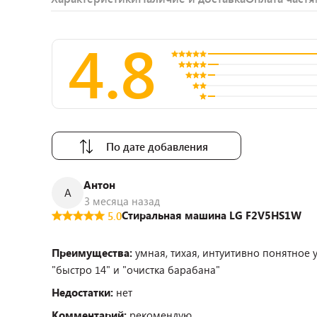
4.8
По дате добавления
Антон
А
3 месяца назад
Стиральная машина LG F2V5HS1W
5.0
Преимущества:
умная, тихая, интуитивно понятное 
"быстро 14" и "очистка барабана"
Недостатки:
нет
Комментарий:
рекомендую