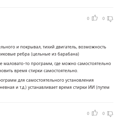
0
0
льного и покрывал, тихий двигатель, возможность
тиковые ребра (цельные из барабана)
не маловато-то программ, где можно самостоятельно
новить время стирки самостоятельно.
программ для самостоятельного установления
вная и т.д.) устанавливает время стирки ИИ (путем
0
0