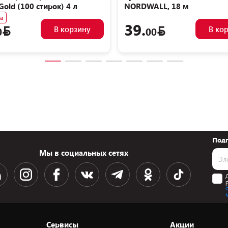
Gold (100 стирок) 4 л
NORDWALL, 18 м
а
39.
В корзину
В ко
0
00
Подп
Мы в социальных сетях
Сервисы
Акции