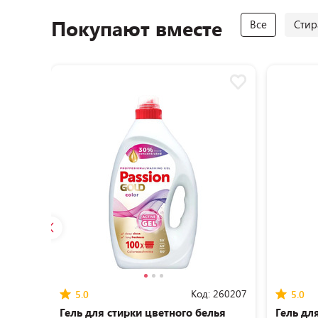
Покупают вместе
Все
Стир
Код:
260207
5.0
5.0
Гель для стирки цветного белья
Гель дл