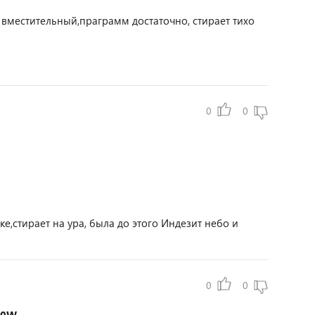
вместительный,праграмм достаточно, стирает тихо
0
0
е,стирает на ура, была до этого Индезит небо и
0
0