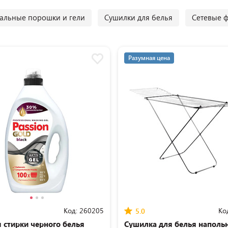
альные порошки и гели
Сушилки для белья
Сетевые 
Разумная цена
Код:
260205
Ко
5.0
я стирки черного белья
Сушилка для белья наполь