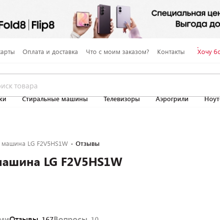
карты
Оплата и доставка
Что с моим заказом?
Контакты
Хочу б
ки
Стиральные машины
Телевизоры
Аэрогрили
Ноут
 машина LG F2V5HS1W
Отзывы
машина LG F2V5HS1W
ями
Отзывы
Вопросы
167
10