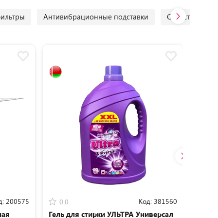
фильтры
Антивибрационные подставки
Средства для 
д:
200575
Код:
381560
0.0
5.0
ная
Гель для стирки УЛЬТРА Универсал
Стир