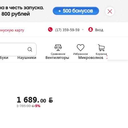
(17) 359-59-59
Вход
онусную карту
Сравнение
Избранное
Корзина
буки
Наушники
Вентиляторы
Микроволновые печи
1 689.
00
1 785.00
-5%