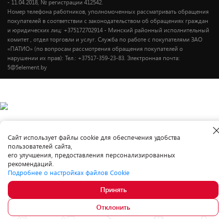
- 11.04.2018, № регистрации 412542.
Номер телефона работников, уполномоченных рассматривать обращения
покупателей в соответствии с законодательством об обращениях граждан
и юридических лиц: +375172702914 - Минский районный исполнительный
комитет , отдел торговли и услуг. Служба по работе с покупателями ЗАО
«ПАТИО» (по вопросам рассмотрения обращения покупателей о
нарушении их прав): Тел.: +37517-359-23-83. Электронная почта:
5@5element.by
Cайт использует файлы cookie для обеспечения удобства
пользователей сайта,
его улучшения, предоставления персонализированных
рекомендаций.
Подробнее о настройках файлов Cookie
Принять
Суперцена
99.
00
В корзину
Отклонить
169.00
-41%