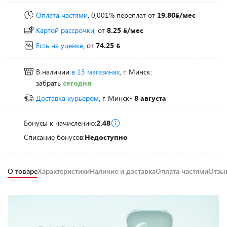
Оплата частями
, 0,001% переплат
от
19.80
/мес
Картой рассрочки,
от
8.25
/мес
Есть на уценке
, от
74.25
В наличии
в 13 магазинах
, г. Минск:
забрать
сегодня
Доставка курьером
, г. Минск
- 8 августа
Бонусы к начислению:
2.48
Списание бонусов:
Недоступно
О товаре
Характеристики
Наличие и доставка
Оплата частями
Отз