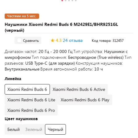
Частями на 5 мес.
Наушники Xiaomi Redmi Buds 6 M2429E1/BHR9251GL
(черный)
4.3
24 отзыва
Сравнить
Код товара: 312457
Диапазон частот:
20 Гц - 20 000 Гц
Тип устройства:
Наушники с
микрофоном
Тип подключения:
Беспроводное (True wireless)
Тип
разъемов:
USB Type-C (для зарядки)
Конструкция наушников:
Внутриканальные
Время автономной работы:
10 ч
Линейка
Xiaomi Redmi Buds 6
Xiaomi Redmi Buds 6 Active
Xiaomi Redmi Buds 6 Lite
Xiaomi Redmi Buds 6 Play
Xiaomi Redmi Buds 6 Pro
Цвет наушников
Белый
Зеленый
Черный