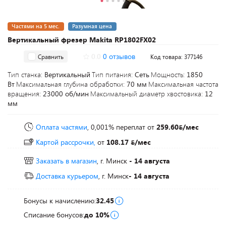
Частями на 5 мес.
Разумная цена
Вертикальный фрезер Makita RP1802FX02
0.0
0 отзывов
Сравнить
Код товара: 377146
Тип станка:
Вертикальный
Тип питания:
Сеть
Мощность:
1850
Вт
Максимальная глубина обработки:
70 мм
Максимальная частота
вращения:
23000 об/мин
Максимальный диаметр хвостовика:
12
мм
Оплата частями
, 0,001% переплат
от
259.60
/мес
Картой рассрочки,
от
108.17
/мес
Заказать в магазин
, г. Минск
- 14 августа
Доставка курьером
, г. Минск
- 14 августа
Бонусы к начислению:
32.45
Списание бонусов:
до 10%