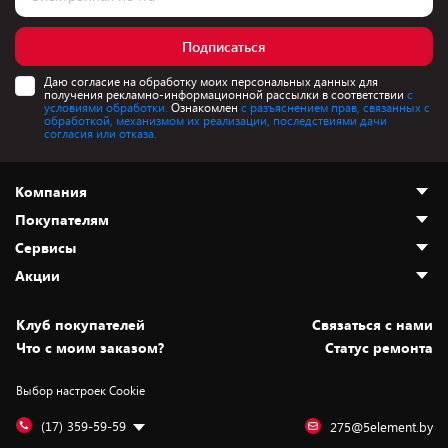
Подписаться
Даю согласие на обработку моих персональных данных для
получения рекламно-информационной рассылки в соответствии
с
условиями обработки.
Ознакомлен
с разъяснением прав, связанных с
обработкой, механизмом их реализации, последствиями дачи
согласия или отказа.
Компания
Покупателям
О нас
Сервисы
Адреса магазинов
Как сделать заказ
Акции
Новости
Оплата и доставка
Программа «Защита+»
Статьи и обзоры
Безналичный расчёт
Установка техники
Скидки и промокоды
Клуб покупателей
Cвязаться с нами
Вакансии
Обмен и возврат товара
Для игровых консолей
Белорусские товары
Что с моим заказом?
Статус ремонта
Контакты
Юридическая информация
Подписки на видеосервисы
Подарки
Выбор настроек Cookie
Дай пять добру!
Обработка персональных данных
Для мобильных устройств
Бонусы
Подарочные карты
Для компьютеров
Оплата частями
(17) 359-59-59
275@5element.by