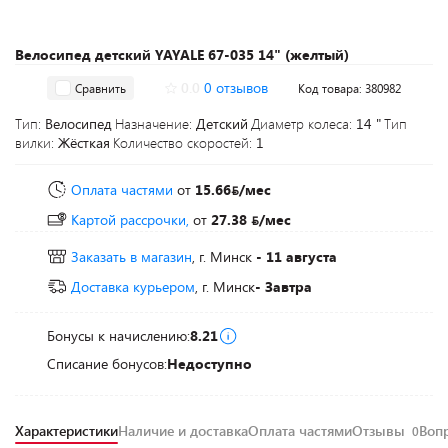
Велосипед детский YAYALE 67-035 14" (желтый)
0.0
0 отзывов
Сравнить
Код товара: 380982
Тип:
Велосипед
Назначение:
Детский
Диаметр колеса:
14 "
Тип
вилки:
Жёсткая
Количество скоростей:
1
Оплата частями
от
15.66
/мес
Картой рассрочки,
от
27.38
/мес
Заказать в магазин
, г. Минск
- 11 августа
Доставка курьером
, г. Минск
- Завтра
Бонусы к начислению:
8.21
Списание бонусов:
Недоступно
Характеристики
Наличие и доставка
Оплата частями
Отзывы
Воп
0