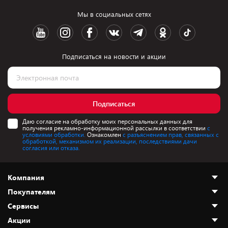
Мы в социальных сетях
Подписаться на новости и акции
Подписаться
Даю согласие на обработку моих персональных данных для
получения рекламно-информационной рассылки в соответствии
с
условиями обработки.
Ознакомлен
с разъяснением прав, связанных с
обработкой, механизмом их реализации, последствиями дачи
согласия или отказа.
Компания
Покупателям
О нас
Сервисы
Адреса магазинов
Как сделать заказ
Акции
Новости
Оплата и доставка
Программа «Защита+»