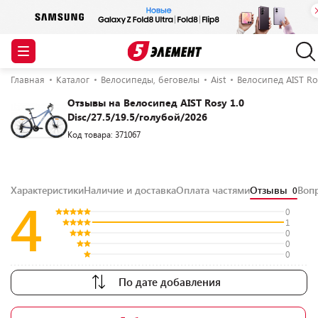
Главная
Каталог
Велосипеды, беговелы
Aist
Велосипед AIST Ros
Отзывы на Велосипед AIST Rosy 1.0
Disc/27.5/19.5/голубой/2026
Код товара: 371067
Характеристики
Наличие и доставка
Оплата частями
Отзывы
Воп
0
4
0
1
0
0
0
По дате добавления