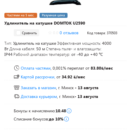
Частями на 5 мес.
Разумная цена
Удлинитель на катушке DOMTOK U2590
0.0
0 отзывов
Сравнить
Код товара: 370503
Тип:
Удлинитель на катушке
Эффективная мощность:
4000
Вт
Длина кабеля:
50 м
Степень пыле- и влагозащиты:
IP44
Рабочий диапазон температур:
от -40 до +40 ℃
Оплата частями
, 0,001% переплат
от
83.80
/мес
Картой рассрочки,
от
34.92
/мес
Заказать в магазин
, г. Минск
- 13 августа
Доставка курьером
, г. Минск
- 13 августа
Бонусы к начислению:
10.48
Списание бонусов:
до 10%