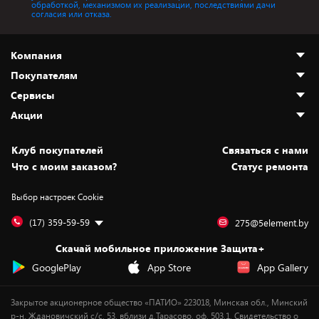
обработкой, механизмом их реализации, последствиями дачи
согласия или отказа.
Компания
Покупателям
О нас
Сервисы
Адреса магазинов
Как сделать заказ
Акции
Новости
Оплата и доставка
Программа «Защита+»
Статьи и обзоры
Юрлицам
Установка техники
Скидки и промокоды
Клуб покупателей
Cвязаться с нами
Вакансии
Обмен и возврат товара
Для игровых консолей
Белорусские товары
Что с моим заказом?
Статус ремонта
Контакты
Юридическая информация
Подписки на видеосервисы
Подарки
Выбор настроек Cookie
Дай пять добру!
Обработка персональных данных
Для мобильных устройств
Бонусы
Подарочные карты
Для компьютеров
Оплата частями
(17) 359-59-59
275@5element.by
Утилизация старой техники
Предзаказы
Скачай мобильное приложение Защита+
Сервисные центры
Новинки
GooglePlay
App Store
App Gallery
Уценка
Закрытое акционерное общество «ПАТИО» 223018, Минская обл., Минский
р-н, Ждановичский с/с, 53, вблизи д.Тарасово, оф. 503.1. Свидетельство о