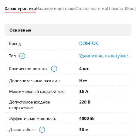
Характеристики
Наличие и доставка
Оплата частями
Отзывы
Воп
0
Основные
DOMTOK
Бренд
Удлинитель на катушке
Тип
Количество розеток
4 шт.
Дополнительные разъемы
Нет
Максимальный входной ток
16 А
Допустимое входное
220 В
напряжение
Эффективная мощность
4000 Вт
Длина кабеля
50 м