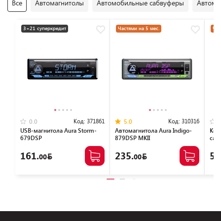
Все
Автомагнитолы
Автомобильные сабвуферы
Автомо
3+21 суперкредит
Частями на 5 мес.
Час
Код:
371861
Код:
310316
0.0
5.0
USB-магнитола Aura Storm-
Автомагнитола Aura Indigo-
Кор
679DSP
879DSP MKII
саб
161.
235.
59
00
00