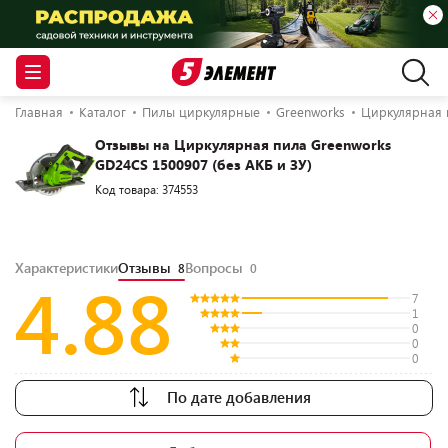
Главная
Каталог
Пилы циркулярные
Greenworks
Циркулярная 
Отзывы на Циркулярная пила Greenworks
GD24CS 1500907 (без АКБ и ЗУ)
Код товара: 374553
Характеристики
Отзывы
Вопросы
8
0
4.88
7
1
0
0
0
По дате добавления