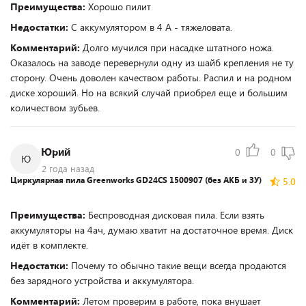
Преимущества:
Хорошо пилит
Недостатки:
С аккумулятором в 4 А - тяжеловата.
Комментарий:
Долго мучился при насадке штатного ножа.
Оказалось на заводе перевернули одну из шайб крепления не ту
сторону. Очень доволен качеством работы. Распил и на родном
диске хороший. Но на всякий случай приобрел еще и большим
количеством зубьев.
Юрий
0
0
Ю
2 года назад
Циркулярная пила Greenworks GD24CS 1500907 (без АКБ и ЗУ)
5.0
Преимущества:
Беспроводная дисковая пила. Если взять
аккумуляторы на 4ач, думаю хватит на достаточное время. Диск
идёт в комплекте.
Недостатки:
Почему то обычно такие вещи всегда продаются
без зарядного устройства и аккумулятора.
Комментарий:
Летом проверим в работе, пока внушает