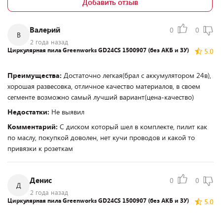
Добавить отзыв
Валерий
0
0
В
2 года назад
Циркулярная пила Greenworks GD24CS 1500907 (без АКБ и ЗУ)
5.0
Преимущества:
Достаточно легкая(брал с аккумулятором 24в),
хорошая развесовка, отличное качество материалов, в своем
сегменте возможно самый лучший вариант(цена-качество)
Недостатки:
Не выявил
Комментарий:
С диском который шел в комплекте, пилит как
по маслу, покупкой доволен, нет кучи проводов и какой то
привязки к розеткам
Денис
0
0
Д
2 года назад
Циркулярная пила Greenworks GD24CS 1500907 (без АКБ и ЗУ)
5.0