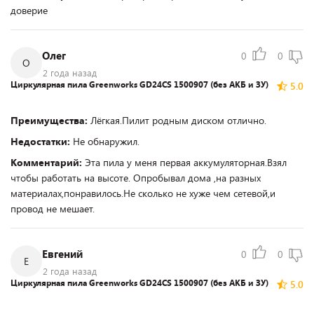
доверие
Олег
0
0
О
2 года назад
Циркулярная пила Greenworks GD24CS 1500907 (без АКБ и ЗУ)
5.0
Преимущества:
Лёгкая.Пилит родным диском отлично.
Недостатки:
Не обнаружил.
Комментарий:
Эта пила у меня первая аккумуляторная.Взял
чтобы работать на высоте. Опробывал дома ,на разных
материалах,понравилось.Не сколько не хуже чем сетевой,и
провод не мешает.
Евгений
0
0
Е
2 года назад
Циркулярная пила Greenworks GD24CS 1500907 (без АКБ и ЗУ)
5.0