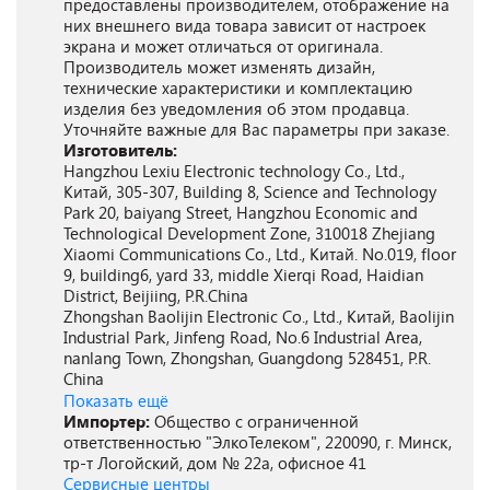
предоставлены производителем, отображение на
них внешнего вида товара зависит от настроек
экрана и может отличаться от оригинала.
Производитель может изменять дизайн,
технические характеристики и комплектацию
изделия без уведомления об этом продавца.
Уточняйте важные для Вас параметры при заказе.
Изготовитель:
Hangzhou Lexiu Electronic technology Co., Ltd.,
Китай, 305-307, Building 8, Science and Technology
Park 20, baiyang Street, Hangzhou Economic and
Technological Development Zone, 310018 Zhejiang
Xiaomi Communications Co., Ltd., Китай. No.019, floor
9, building6, yard 33, middle Xierqi Road, Haidian
District, Beijiing, P.R.China
Zhongshan Baolijin Electronic Co., Ltd., Китай, Baolijin
Industrial Park, Jinfeng Road, No.6 Industrial Area,
nanlang Town, Zhongshan, Guangdong 528451, P.R.
China
Показать ещё
Импортер:
Общество с ограниченной
ответственностью "ЭлкоТелеком", 220090, г. Минск,
тр-т Логойский, дом № 22а, офисное 41
Сервисные центры