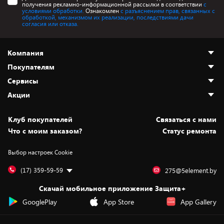
получения рекламно-информационной рассылки в соответствии
с
условиями обработки.
Ознакомлен
с разъяснением прав, связанных с
обработкой, механизмом их реализации, последствиями дачи
согласия или отказа.
Компания
Покупателям
О нас
Сервисы
Адреса магазинов
Как сделать заказ
Акции
Новости
Оплата и доставка
Программа «Защита+»
Статьи и обзоры
Безналичный расчёт
Установка техники
Скидки и промокоды
Клуб покупателей
Cвязаться с нами
Вакансии
Обмен и возврат товара
Для игровых консолей
Белорусские товары
Что с моим заказом?
Статус ремонта
Контакты
Юридическая информация
Подписки на видеосервисы
Подарки
Выбор настроек Cookie
Дай пять добру!
Обработка персональных данных
Для мобильных устройств
Бонусы
Подарочные карты
Для компьютеров
Оплата частями
(17) 359-59-59
275@5element.by
Утилизация старой техники
Предзаказы
Скачай мобильное приложение Защита+
Сервисные центры
Новинки
GooglePlay
App Store
App Gallery
Уценка