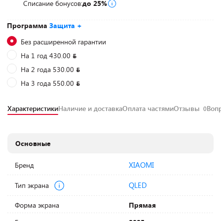
Списание бонусов:
до 25%
Программа
Защита +
Без расширенной гарантии
На 1 год 430.00
На 2 года 530.00
На 3 года 550.00
Характеристики
Наличие и доставка
Оплата частями
Отзывы
Воп
0
Основные
XIAOMI
Бренд
QLED
Тип экрана
Форма экрана
Прямая