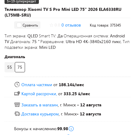
5+19 суперкредит
Телевизор Xiaomi TV S Pro Mini LED 75" 2026 ELA6338RU
(L75MB-SRU)
0.0
0 отзывов
Сравнить
Код товара: 375345
Тип экрана:
QLED
Smart TV:
Да
Операционная система:
Android
TV
Диагональ:
75 "
Разрешение:
Ultra HD 4K-3840x2160 пикс.
Тип
подсветки экрана:
Mini LED
Диагональ
55
75
Оплата частями
от
186.14
/мес
Картой рассрочки,
от
333.25
/мес
Заказать в магазин
, г. Минск
- 12 августа
Доставка курьером
, г. Минск
- 12 августа
Бонусы к начислению:
99.98