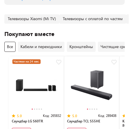
Телевизоры Xiaomi (Mi TV)
Телевизоры с оплатой по частям
Покупают вместе
Все
Кабели и переходники
Кронштейны
Чистящие средс
Частями на 24 мес.
Код:
265832
Код:
289408
5.0
5.0
Саундбар LG S60TR
Саундбар TCL S55HE
Каб
804