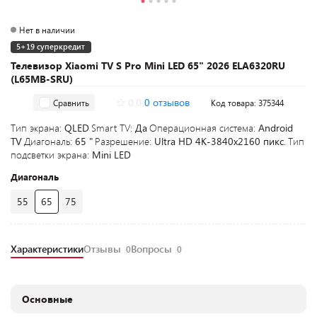
Нет в наличии
5+19 суперкредит
Телевизор Xiaomi TV S Pro Mini LED 65" 2026 ELA6320RU
(L65MB-SRU)
0.0
0 отзывов
Сравнить
Код товара: 375344
Тип экрана:
QLED
Smart TV:
Да
Операционная система:
Android
TV
Диагональ:
65 "
Разрешение:
Ultra HD 4K-3840x2160 пикс.
Тип
подсветки экрана:
Mini LED
Диагональ
55
65
75
Характеристики
Отзывы
Вопросы
0
0
Основные