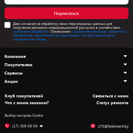
Подписаться
Даю согласие на обработку моих персональных данных для
получения рекламно-информационной рассылки в соответствии
с
условиями обработки.
Ознакомлен
с разъяснением прав, связанных с
обработкой, механизмом их реализации, последствиями дачи
согласия или отказа.
Компания
Покупателям
О нас
Сервисы
Адреса магазинов
Как сделать заказ
Акции
Новости
Оплата и доставка
Программа «Защита+»
Статьи и обзоры
Безналичный расчёт
Установка техники
Скидки и промокоды
Клуб покупателей
Cвязаться с нами
Вакансии
Обмен и возврат товара
Для игровых консолей
Белорусские товары
Что с моим заказом?
Статус ремонта
Контакты
Юридическая информация
Подписки на видеосервисы
Подарки
Выбор настроек Cookie
Дай пять добру!
Обработка персональных данных
Для мобильных устройств
Бонусы
Подарочные карты
Для компьютеров
Оплата частями
(17) 359-59-59
275@5element.by