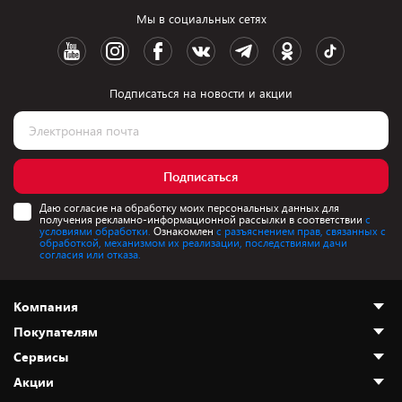
Мы в социальных сетях
Подписаться на новости и акции
Подписаться
Даю согласие на обработку моих персональных данных для
получения рекламно-информационной рассылки в соответствии
с
условиями обработки.
Ознакомлен
с разъяснением прав, связанных с
обработкой, механизмом их реализации, последствиями дачи
согласия или отказа.
Компания
Покупателям
О нас
Сервисы
Адреса магазинов
Как сделать заказ
Акции
Новости
Оплата и доставка
Программа «Защита+»