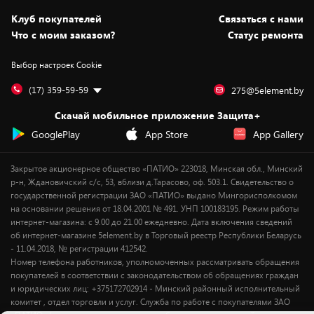
Статьи и обзоры
Безналичный расчёт
Установка техники
Скидки и промокоды
Клуб покупателей
Cвязаться с нами
Вакансии
Обмен и возврат товара
Для игровых консолей
Белорусские товары
Что с моим заказом?
Статус ремонта
Контакты
Юридическая информация
Подписки на видеосервисы
Подарки
Выбор настроек Cookie
Дай пять добру!
Обработка персональных данных
Для мобильных устройств
Бонусы
Подарочные карты
Для компьютеров
Оплата частями
(17) 359-59-59
275@5element.by
Утилизация старой техники
Предзаказы
Скачай мобильное приложение Защита+
Сервисные центры
Новинки
GooglePlay
App Store
App Gallery
Уценка
Закрытое акционерное общество «ПАТИО» 223018, Минская обл., Минский
р-н, Ждановичский с/с, 53, вблизи д.Тарасово, оф. 503.1. Свидетельство о
государственной регистрации ЗАО «ПАТИО» выдано Мингорисполкомом
на основании решения от 18.04.2001 № 491. УНП 100183195. Режим работы
интернет-магазина: с 9.00 до 21.00 ежедневно. Дата включения сведений
об интернет-магазине 5element.by в Торговый реестр Республики Беларусь
- 11.04.2018, № регистрации 412542.
Номер телефона работников, уполномоченных рассматривать обращения
покупателей в соответствии с законодательством об обращениях граждан
и юридических лиц: +375172702914 - Минский районный исполнительный
комитет , отдел торговли и услуг. Служба по работе с покупателями ЗАО