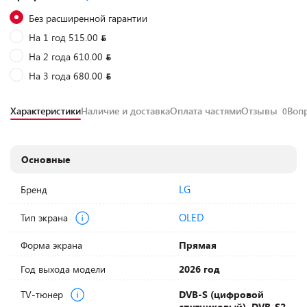
Без расширенной гарантии
На 1 год 515.00
На 2 года 610.00
На 3 года 680.00
Характеристики
Наличие и доставка
Оплата частями
Отзывы
Воп
0
Основные
LG
Бренд
OLED
Тип экрана
Форма экрана
Прямая
Год выхода модели
2026 год
TV-тюнер
DVB-S (цифровой
спутниковый), DVB-S2