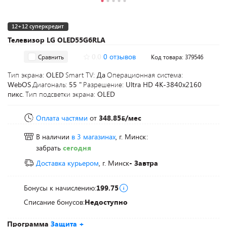
12+12 суперкредит
Телевизор LG OLED55G6RLA
0.0
0 отзывов
Сравнить
Код товара: 379546
Тип экрана:
OLED
Smart TV:
Да
Операционная система:
WebOS
Диагональ:
55 "
Разрешение:
Ultra HD 4K-3840x2160
пикс.
Тип подсветки экрана:
OLED
Оплата частями
от
348.85
/мес
В наличии
в 3 магазинах
, г. Минск:
забрать
сегодня
Доставка курьером
, г. Минск
- Завтра
Бонусы к начислению:
199.75
Списание бонусов:
Недоступно
Программа
Защита +