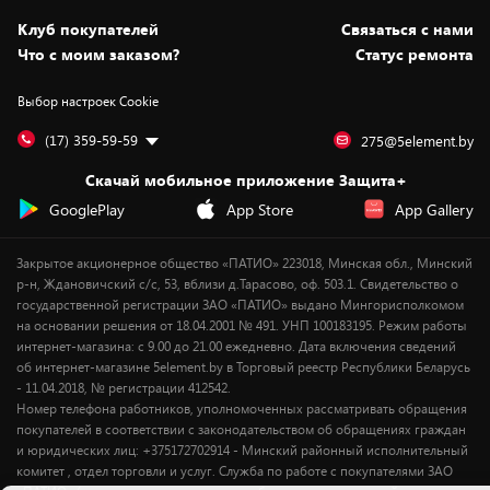
Статьи и обзоры
Безналичный расчёт
Установка техники
Скидки и промокоды
Клуб покупателей
Cвязаться с нами
Вакансии
Обмен и возврат товара
Для игровых консолей
Белорусские товары
Что с моим заказом?
Статус ремонта
Контакты
Юридическая информация
Подписки на видеосервисы
Подарки
Выбор настроек Cookie
Дай пять добру!
Обработка персональных данных
Для мобильных устройств
Бонусы
Подарочные карты
Для компьютеров
Оплата частями
(17) 359-59-59
275@5element.by
Утилизация старой техники
Предзаказы
Скачай мобильное приложение Защита+
Сервисные центры
Новинки
GooglePlay
App Store
App Gallery
Уценка
Закрытое акционерное общество «ПАТИО» 223018, Минская обл., Минский
р-н, Ждановичский с/с, 53, вблизи д.Тарасово, оф. 503.1. Свидетельство о
государственной регистрации ЗАО «ПАТИО» выдано Мингорисполкомом
на основании решения от 18.04.2001 № 491. УНП 100183195. Режим работы
интернет-магазина: с 9.00 до 21.00 ежедневно. Дата включения сведений
об интернет-магазине 5element.by в Торговый реестр Республики Беларусь
- 11.04.2018, № регистрации 412542.
Номер телефона работников, уполномоченных рассматривать обращения
покупателей в соответствии с законодательством об обращениях граждан
и юридических лиц: +375172702914 - Минский районный исполнительный
комитет , отдел торговли и услуг. Служба по работе с покупателями ЗАО