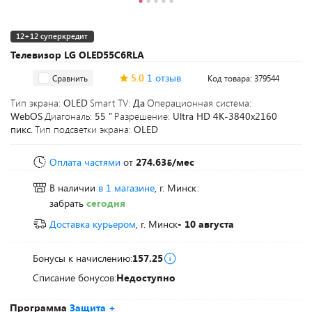
12+12 суперкредит
Телевизор LG OLED55C6RLA
5.0
1 отзыв
Сравнить
Код товара: 379544
Тип экрана:
OLED
Smart TV:
Да
Операционная система:
WebOS
Диагональ:
55 "
Разрешение:
Ultra HD 4K-3840x2160
пикс.
Тип подсветки экрана:
OLED
Оплата частями
от
274.63
/мес
В наличии
в 1 магазине
, г. Минск:
забрать
сегодня
Доставка курьером
, г. Минск
- 10 августа
Бонусы к начислению:
157.25
Списание бонусов:
Недоступно
Программа
Защита +