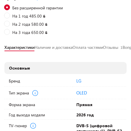
Без расширенной гарантии
На 1 год 485.00
На 2 года 580.00
На 3 года 650.00
Характеристики
Наличие и доставка
Оплата частями
Отзывы
Воп
1
Основные
LG
Бренд
OLED
Тип экрана
Форма экрана
Прямая
Год выхода модели
2026 год
TV-тюнер
DVB-S (цифровой
спутниковый), DVB-S2