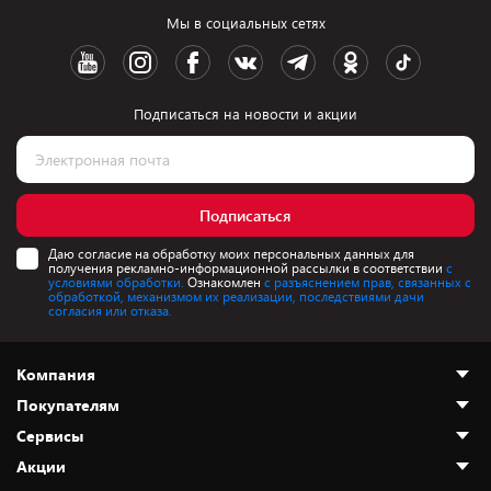
Мы в социальных сетях
Подписаться на новости и акции
Подписаться
Даю согласие на обработку моих персональных данных для
получения рекламно-информационной рассылки в соответствии
с
условиями обработки.
Ознакомлен
с разъяснением прав, связанных с
обработкой, механизмом их реализации, последствиями дачи
согласия или отказа.
Компания
Покупателям
О нас
Сервисы
Адреса магазинов
Как сделать заказ
Акции
Новости
Оплата и доставка
Программа «Защита+»