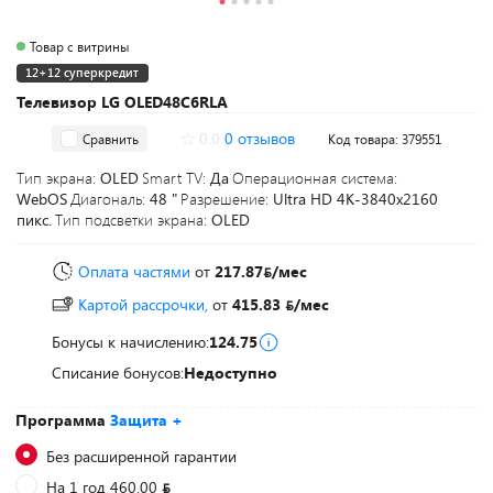
Товар с витрины
12+12 суперкредит
Телевизор LG OLED48C6RLA
0.0
0 отзывов
Сравнить
Код товара: 379551
Тип экрана:
OLED
Smart TV:
Да
Операционная система:
WebOS
Диагональ:
48 "
Разрешение:
Ultra HD 4K-3840x2160
пикс.
Тип подсветки экрана:
OLED
Оплата частями
от
217.87
/мес
Картой рассрочки,
от
415.83
/мес
Бонусы к начислению:
124.75
Списание бонусов:
Недоступно
Программа
Защита +
Без расширенной гарантии
На 1 год 460.00