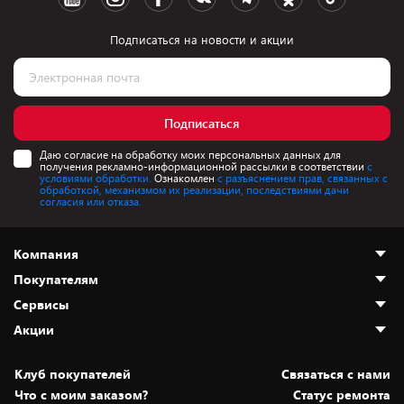
Подписаться на новости и акции
Подписаться
Даю согласие на обработку моих персональных данных для
получения рекламно-информационной рассылки в соответствии
с
условиями обработки.
Ознакомлен
с разъяснением прав, связанных с
обработкой, механизмом их реализации, последствиями дачи
согласия или отказа.
Компания
Покупателям
О нас
Сервисы
Адреса магазинов
Как сделать заказ
Акции
Новости
Оплата и доставка
Программа «Защита+»
Статьи и обзоры
Безналичный расчёт
Установка техники
Скидки и промокоды
Клуб покупателей
Cвязаться с нами
Вакансии
Обмен и возврат товара
Для игровых консолей
Белорусские товары
Что с моим заказом?
Статус ремонта