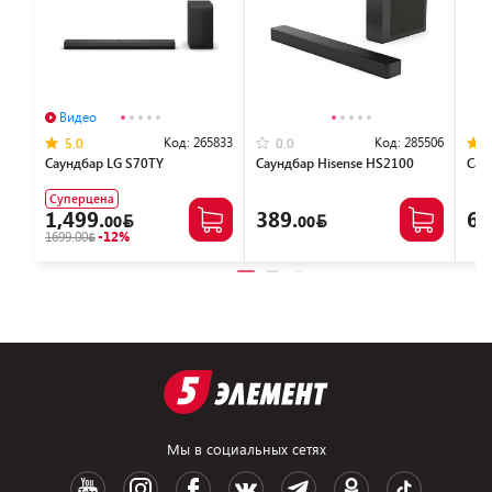
Видео
Код:
265833
Код:
285506
5.0
0.0
Саундбар LG S70TY
Саундбар Hisense HS2100
Сау
Суперцена
1,499.
389.
63
00
00
1699.00
-12%
Мы в социальных сетях