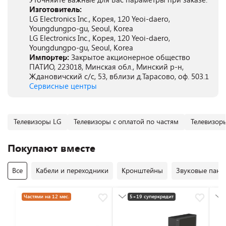
Изготовитель:
LG Electronics Inc., Корея, 120 Yeoi-daero,
Youngdungpo-gu, Seoul, Korea
LG Electronics Inc., Корея, 120 Yeoi-daero,
Youngdungpo-gu, Seoul, Korea
Импортер:
Закрытое акционерное общество
ПАТИО, 223018, Минская обл., Минский р-н,
Ждановичский с/с, 53, вблизи д.Тарасово, оф. 503.1
Сервисные центры
Телевизоры LG
Телевизоры с оплатой по частям
Телевизоры
Покупают вместе
Все
Кабели и переходники
Кронштейны
Звуковые пане
Частями на 12 мес.
5+19 суперкредит
Разумная цена