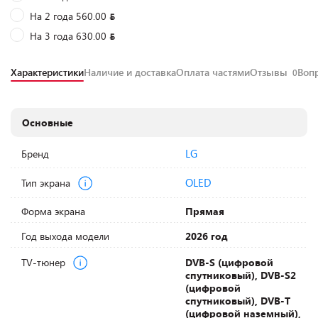
На 2 года 560.00
На 3 года 630.00
Характеристики
Наличие и доставка
Оплата частями
Отзывы
Воп
0
Основные
LG
Бренд
OLED
Тип экрана
Форма экрана
Прямая
Год выхода модели
2026 год
TV-тюнер
DVB-S (цифровой
спутниковый), DVB-S2
(цифровой
спутниковый), DVB-T
(цифровой наземный),