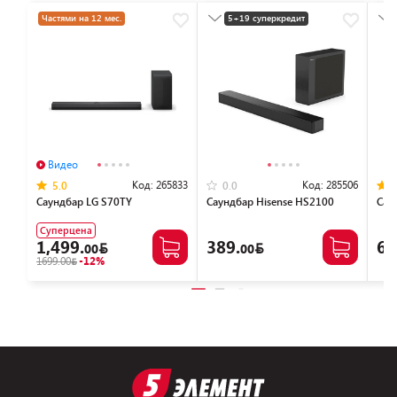
Частями на 12 мес.
5+19 суперкредит
Разумная цена
Видео
Код:
265833
Код:
285506
5.0
0.0
Саундбар LG S70TY
Саундбар Hisense HS2100
Сау
Суперцена
1,499.
389.
63
00
00
1699.00
-12%