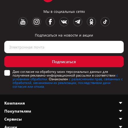
Мы в социальных сетях
Подписаться на новости и акции
Подписаться
Даю согласие на обработку моих персональных данных для
получения рекламно-информационной рассылки в соответствии
с
условиями обработки.
Ознакомлен
с разъяснением прав, связанных с
обработкой, механизмом их реализации, последствиями дачи
согласия или отказа.
Компания
Покупателям
О нас
Сервисы
Адреса магазинов
Как сделать заказ
Акции