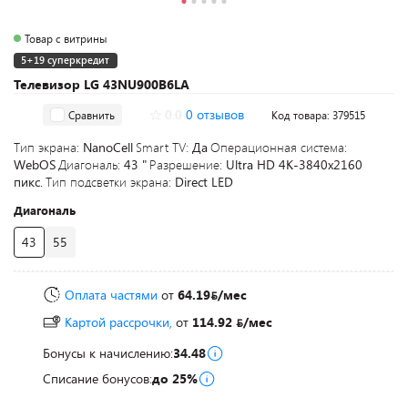
Товар с витрины
5+19 суперкредит
Телевизор LG 43NU900B6LA
0.0
0 отзывов
Сравнить
Код товара: 379515
Тип экрана:
NanoCell
Smart TV:
Да
Операционная система:
WebOS
Диагональ:
43 "
Разрешение:
Ultra HD 4K-3840x2160
пикс.
Тип подсветки экрана:
Direct LED
Диагональ
43
55
Оплата частями
от
64.19
/мес
Картой рассрочки,
от
114.92
/мес
Бонусы к начислению:
34.48
Списание бонусов:
до 25%