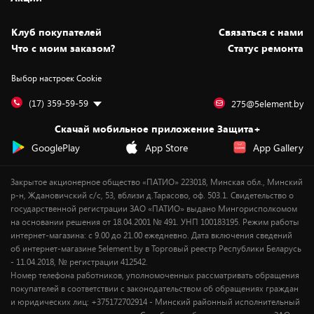
Новости
Оплата и доставка
Программа «Защита+»
Статьи и обзоры
Безналичный расчёт
Установка техники
Скидки и промокоды
Клуб покупателей
Cвязаться с нами
Вакансии
Обмен и возврат товара
Для игровых консолей
Белорусские товары
Что с моим заказом?
Статус ремонта
Контакты
Юридическая информация
Подписки на видеосервисы
Подарки
Выбор настроек Cookie
Дай пять добру!
Обработка персональных данных
Для мобильных устройств
Бонусы
Подарочные карты
Для компьютеров
Оплата частями
(17) 359-59-59
275@5element.by
Утилизация старой техники
Предзаказы
Скачай мобильное приложение Защита+
Сервисные центры
Новинки
GooglePlay
App Store
App Gallery
Уценка
Закрытое акционерное общество «ПАТИО» 223018, Минская обл., Минский
р-н, Ждановичский с/с, 53, вблизи д.Тарасово, оф. 503.1. Свидетельство о
государственной регистрации ЗАО «ПАТИО» выдано Мингорисполкомом
на основании решения от 18.04.2001 № 491. УНП 100183195. Режим работы
интернет-магазина: с 9.00 до 21.00 ежедневно. Дата включения сведений
об интернет-магазине 5element.by в Торговый реестр Республики Беларусь
- 11.04.2018, № регистрации 412542.
Номер телефона работников, уполномоченных рассматривать обращения
покупателей в соответствии с законодательством об обращениях граждан
и юридических лиц: +375172702914 - Минский районный исполнительный