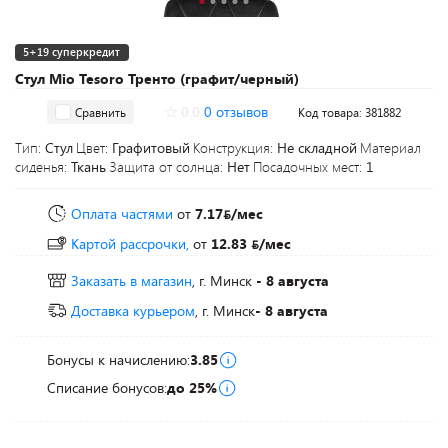
5+19 суперкредит
Стул Mio Tesoro Тренто (графит/черный)
0.0
0 отзывов
Сравнить
Код товара: 381882
Тип:
Стул
Цвет:
Графитовый
Конструкция:
Не складной
Материал
сиденья:
Ткань
Защита от солнца:
Нет
Посадочных мест:
1
Оплата частями
от
7.17
/мес
Картой рассрочки,
от
12.83
/мес
Заказать в магазин
, г. Минск
- 8 августа
Доставка курьером
, г. Минск
- 8 августа
Бонусы к начислению:
3.85
Списание бонусов:
до 25%