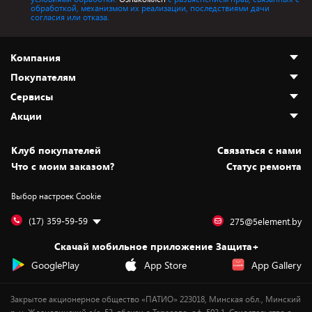
обработкой, механизмом их реализации, последствиями дачи
согласия или отказа.
Компания
Покупателям
О нас
Сервисы
Адреса магазинов
Как сделать заказ
Акции
Новости
Оплата и доставка
Программа «Защита+»
Статьи и обзоры
Безналичный расчёт
Установка техники
Скидки и промокоды
Клуб покупателей
Cвязаться с нами
Вакансии
Обмен и возврат товара
Для игровых консолей
Белорусские товары
Что с моим заказом?
Статус ремонта
Контакты
Юридическая информация
Подписки на видеосервисы
Подарки
Выбор настроек Cookie
Дай пять добру!
Обработка персональных данных
Для мобильных устройств
Бонусы
Подарочные карты
Для компьютеров
Оплата частями
(17) 359-59-59
275@5element.by
Утилизация старой техники
Новинки
Скачай мобильное приложение Защита+
Сервисные центры
Уценка
GooglePlay
App Store
App Gallery
Закрытое акционерное общество «ПАТИО» 223018, Минская обл., Минский