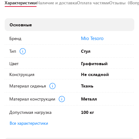
Характеристики
Наличие и доставка
Оплата частями
Отзывы
Воп
0
Основные
Mio Tesoro
Бренд
Тип
Стул
Цвет
Графитовый
Конструкция
Не складной
Материал сиденья
Ткань
Материал конструкции
Металл
Допустимая нагрузка
100 кг
Все характеристики