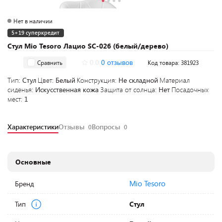
Нет в наличии
5+19 суперкредит
Стул Mio Tesoro Лацио SC-026 (белый/дерево)
0.0
0 отзывов
Сравнить
Код товара: 381923
Тип:
Стул
Цвет:
Белый
Конструкция:
Не складной
Материал
сиденья:
Искусственная кожа
Защита от солнца:
Нет
Посадочных
мест:
1
Характеристики
Отзывы
Вопросы
0
0
Основные
Mio Tesoro
Бренд
Тип
Стул