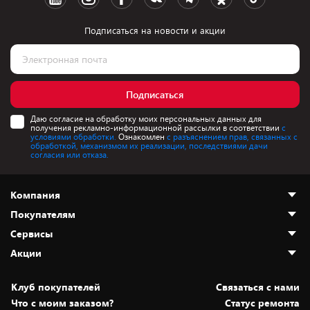
Подписаться на новости и акции
Подписаться
Даю согласие на обработку моих персональных данных для
получения рекламно-информационной рассылки в соответствии
с
условиями обработки.
Ознакомлен
с разъяснением прав, связанных с
обработкой, механизмом их реализации, последствиями дачи
согласия или отказа.
Компания
Покупателям
О нас
Сервисы
Адреса магазинов
Как сделать заказ
Акции
Новости
Оплата и доставка
Программа «Защита+»
Статьи и обзоры
Безналичный расчёт
Установка техники
Скидки и промокоды
Клуб покупателей
Cвязаться с нами
Вакансии
Обмен и возврат товара
Для игровых консолей
Белорусские товары
Что с моим заказом?
Статус ремонта