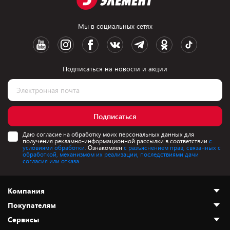
Мы в социальных сетях
Подписаться на новости и акции
Подписаться
Даю согласие на обработку моих персональных данных для
получения рекламно-информационной рассылки в соответствии
с
условиями обработки.
Ознакомлен
с разъяснением прав, связанных с
обработкой, механизмом их реализации, последствиями дачи
согласия или отказа.
Компания
Покупателям
О нас
Сервисы
Адреса магазинов
Как сделать заказ