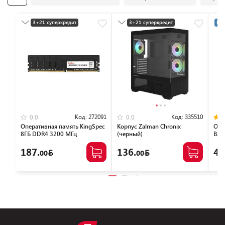
3+21 суперкредит
3+21 суперкредит
Раз
Разумная цена
Разумная цена
Код:
272091
Код:
335510
0.0
0.0
Оперативная память KingSpec
Корпус Zalman Chronix
Опе
8ГБ DDR4 3200 МГц
(черный)
Bas
KS3200D4P13508G
NTB
187.
136.
46
00
00