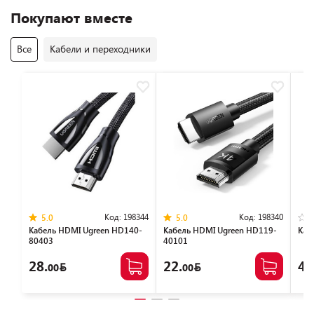
Покупают вместе
Все
Кабели и переходники
Код:
198344
Код:
198340
5.0
5.0
Кабель HDMI Ugreen HD140-
Кабель HDMI Ugreen HD119-
Каб
80403
40101
28.
22.
49
00
00