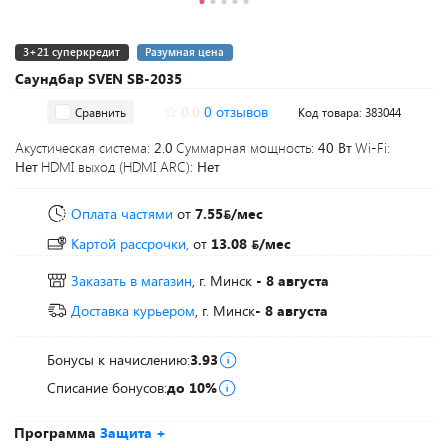
3+21 суперкредит
Разумная цена
Саундбар SVEN SB-2035
0.0
0 отзывов
Сравнить
Код товара: 383044
Акустическая система:
2.0
Суммарная мощность:
40 Вт
Wi-Fi:
Нет
HDMI выход (HDMI ARC):
Нет
Оплата частями
от
7.55
/мес
Картой рассрочки,
от
13.08
/мес
Заказать в магазин
, г. Минск
- 8 августа
Доставка курьером
, г. Минск
- 8 августа
Бонусы к начислению:
3.93
Списание бонусов:
до 10%
Программа
Защита +