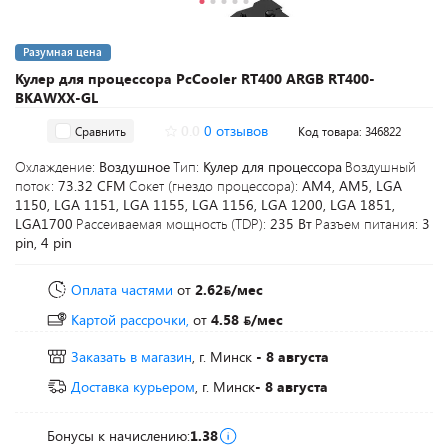
Разумная цена
Кулер для процессора PcCooler RT400 ARGB RT400-
BKAWXX-GL
0.0
0 отзывов
Сравнить
Код товара: 346822
Охлаждение:
Воздушное
Тип:
Кулер для процессора
Воздушный
поток:
73.32 CFM
Сокет (гнездо процессора):
AM4, AM5, LGA
1150, LGA 1151, LGA 1155, LGA 1156, LGA 1200, LGA 1851,
LGA1700
Рассеиваемая мощность (TDP):
235 Вт
Разъем питания:
3
pin, 4 pin
Оплата частями
от
2.62
/мес
Картой рассрочки,
от
4.58
/мес
Заказать в магазин
, г. Минск
- 8 августа
Доставка курьером
, г. Минск
- 8 августа
Бонусы к начислению:
1.38