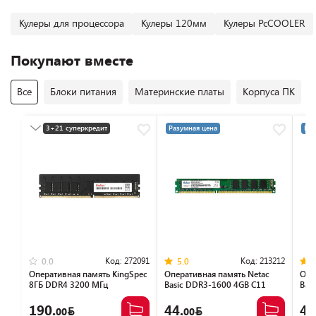
Кулеры для процессора
Кулеры 120мм
Кулеры PcCOOLER
Покупают вместе
Все
Блоки питания
Материнские платы
Корпуса ПК
3+21 суперкредит
Разумная цена
Раз
Разумная цена
Код:
272091
Код:
213212
0.0
5.0
Оперативная память KingSpec
Оперативная память Netac
Опе
8ГБ DDR4 3200 МГц
Basic DDR3-1600 4GB C11
Bas
KS3200D4P13508G
NTBSD3P16SP-04
NTB
190.
44.
46
00
00