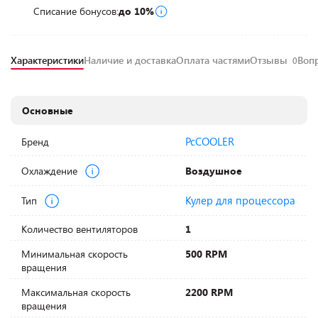
Списание бонусов:
до 10%
Характеристики
Наличие и доставка
Оплата частями
Отзывы
Воп
0
Основные
PcCOOLER
Бренд
Охлаждение
Воздушное
Кулер для процессора
Тип
Количество вентиляторов
1
Минимальная скорость
500 RPM
вращения
Максимальная скорость
2200 RPM
вращения