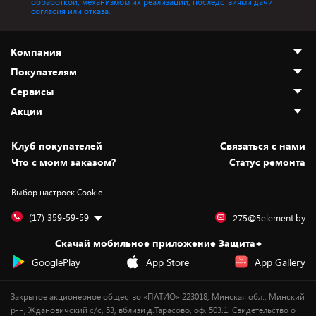
обработкой, механизмом их реализации, последствиями дачи
согласия или отказа.
Компания
Покупателям
О нас
Сервисы
Адреса магазинов
Как сделать заказ
Акции
Новости
Оплата и доставка
Программа «Защита+»
Статьи и обзоры
Безналичный расчёт
Установка техники
Скидки и промокоды
Клуб покупателей
Cвязаться с нами
Вакансии
Обмен и возврат товара
Для игровых консолей
Белорусские товары
Что с моим заказом?
Статус ремонта
Контакты
Юридическая информация
Подписки на видеосервисы
Подарки
Выбор настроек Cookie
Дай пять добру!
Обработка персональных данных
Для мобильных устройств
Бонусы
Подарочные карты
Для компьютеров
Оплата частями
(17) 359-59-59
275@5element.by
Утилизация старой техники
Новинки
Скачай мобильное приложение Защита+
Сервисные центры
Уценка
GooglePlay
App Store
App Gallery
Закрытое акционерное общество «ПАТИО» 223018, Минская обл., Минский
р-н, Ждановичский с/с, 53, вблизи д.Тарасово, оф. 503.1. Свидетельство о