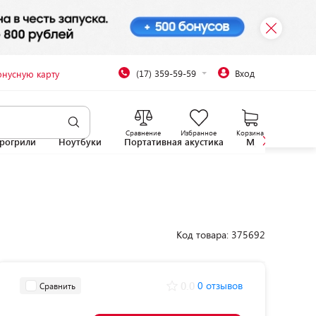
(17) 359-59-59
Вход
онусную карту
Сравнение
Избранное
Корзина
рогрили
Ноутбуки
Портативная акустика
Микроволновы
Код товара: 375692
0.0
0 отзывов
Сравнить