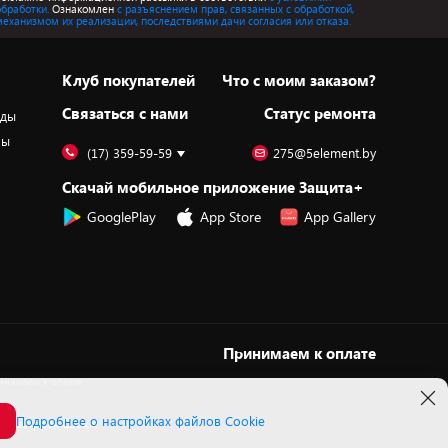
обработки.
Ознакомлен
с разъяснением прав, связанных с обработкой,
механизмом их реализации, последствиями дачи согласия или отказа.
Клуб покупателей
Что с моим заказом?
Cвязаться с нами
Статус ремонта
оды
ры
(17) 359-59-59
275@5element.by
Скачай мобильное приложение Защита+
GooglePlay
App Store
App Gallery
Принимаем к оплате
Подробнее о настройках файлов Cookie
 настроек Cookie