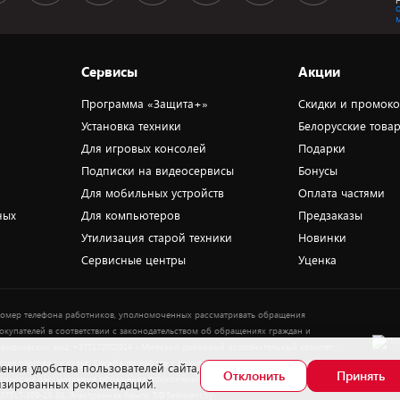
Сервисы
Акции
Программа «Защита+»
Скидки и промок
Установка техники
Белорусские това
Для игровых консолей
Подарки
Подписки на видеосервисы
Бонусы
Для мобильных устройств
Оплата частями
ных
Для компьютеров
Предзаказы
Утилизация старой техники
Новинки
Сервисные центры
Уценка
омер телефона работников, уполномоченных рассматривать обращения
окупателей в соответствии с законодательством об обращениях граждан и
ридических лиц: +375172702914 - Минский районный исполнительный комитет ,
тдел торговли и услуг. Служба по работе с покупателями ЗАО «ПАТИО» (по
ения удобства пользователей сайта,
Отклонить
Принять
Выбор
опросам рассмотрения обращения покупателей о нарушении их прав): Тел.:
лизированных рекомендаций.
37517-359-23-83. Электронная почта: 5@5element.by