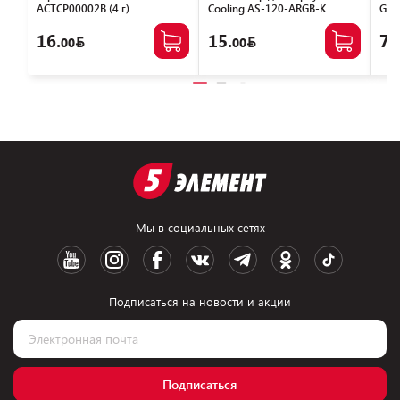
ACTCP00002B (4 г)
Cooling AS-120-ARGB-K
GTX
VN1
16.
15.
77
00
00
Мы в социальных сетях
Подписаться на новости и акции
Подписаться