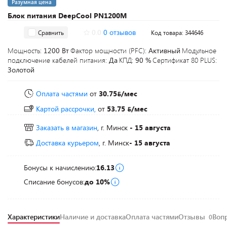
Разумная цена
Блок питания DeepCool PN1200M
0.0
0 отзывов
Сравнить
Код товара: 344646
Мощность:
1200 Вт
Фактор мощности (PFC):
Активный
Модульное
подключение кабелей питания:
Да
КПД:
90 %
Сертификат 80 PLUS:
Золотой
Оплата частями
от
30.75
/мес
Картой рассрочки,
от
53.75
/мес
Заказать в магазин
, г. Минск
- 15 августа
Доставка курьером
, г. Минск
- 15 августа
Бонусы к начислению:
16.13
Списание бонусов:
до 10%
Характеристики
Наличие и доставка
Оплата частями
Отзывы
Воп
0