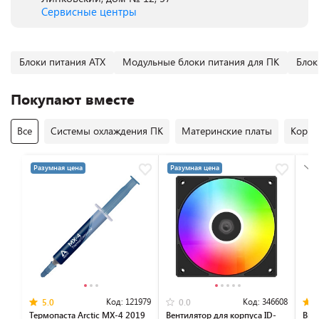
Сервисные центры
Блоки питания ATX
Модульные блоки питания для ПК
Блок
Покупают вместе
Все
Системы охлаждения ПК
Материнские платы
Корпу
Разумная цена
Разумная цена
Код:
121979
Код:
346608
5.0
0.0
Термопаста Arctic MX-4 2019
Вентилятор для корпуса ID-
Вид