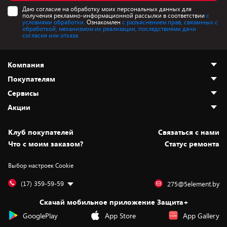
Даю согласие на обработку моих персональных данных для
получения рекламно-информационной рассылки в соответствии
с
условиями обработки.
Ознакомлен
с разъяснением прав, связанных с
обработкой, механизмом их реализации, последствиями дачи
согласия или отказа.
Компания
Покупателям
О нас
Сервисы
Адреса магазинов
Как сделать заказ
Акции
Новости
Оплата и доставка
Программа «Защита+»
Статьи и обзоры
Безналичный расчёт
Установка техники
Скидки и промокоды
Клуб покупателей
Cвязаться с нами
Вакансии
Обмен и возврат товара
Для игровых консолей
Белорусские товары
Что с моим заказом?
Статус ремонта
Контакты
Юридическая информация
Подписки на видеосервисы
Подарки
Выбор настроек Cookie
Дай пять добру!
Обработка персональных данных
Для мобильных устройств
Бонусы
Подарочные карты
Для компьютеров
Оплата частями
(17) 359-59-59
275@5element.by
Утилизация старой техники
Предзаказы
Скачай мобильное приложение Защита+
Сервисные центры
Новинки
GooglePlay
App Store
App Gallery
Уценка