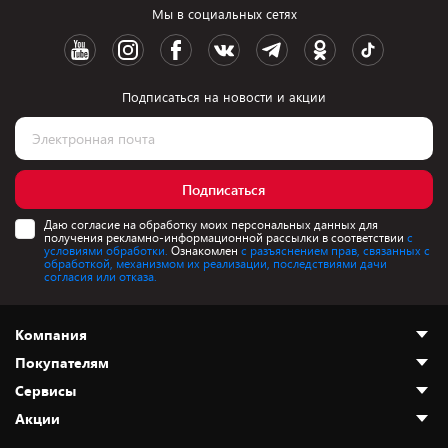
Мы в социальных сетях
Подписаться на новости и акции
Подписаться
Даю согласие на обработку моих персональных данных для
получения рекламно-информационной рассылки в соответствии
с
условиями обработки.
Ознакомлен
с разъяснением прав, связанных с
обработкой, механизмом их реализации, последствиями дачи
согласия или отказа.
Компания
Покупателям
О нас
Сервисы
Адреса магазинов
Как сделать заказ
Акции
Новости
Оплата и доставка
Программа «Защита+»