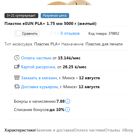
3+21 суперкредит
Разумная цена
Пластик eSUN PLA+ 1.75 мм 5000 г (желтый)
0.0
0 отзывов
Сравнить
Код товара: 379852
Тип аксессуара:
Пластик PLA+
Назначение:
Пластик для печати
Оплата частями
от
15.14
/мес
Картой рассрочки,
от
26.25
/мес
Заказать в магазин
, г. Минск
- 12 августа
Доставка курьером
, г. Минск
- 12 августа
Бонусы к начислению:
7.88
Списание бонусов:
до 10%
Характеристики
Наличие и доставка
Оплата частями
Отзывы
Воп
0