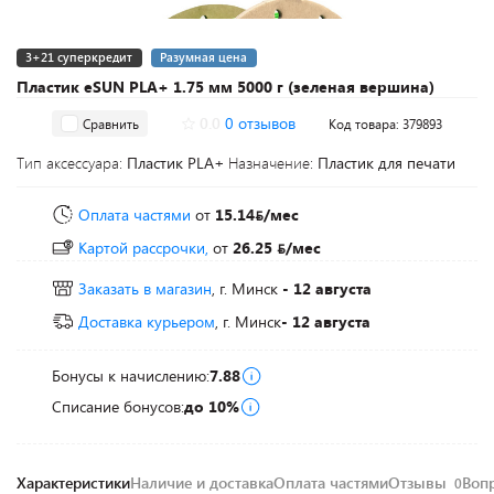
3+21 суперкредит
Разумная цена
Пластик eSUN PLA+ 1.75 мм 5000 г (зеленая вершина)
0.0
0 отзывов
Сравнить
Код товара: 379893
Тип аксессуара:
Пластик PLA+
Назначение:
Пластик для печати
Оплата частями
от
15.14
/мес
Картой рассрочки,
от
26.25
/мес
Заказать в магазин
, г. Минск
- 12 августа
Доставка курьером
, г. Минск
- 12 августа
Бонусы к начислению:
7.88
Списание бонусов:
до 10%
Характеристики
Наличие и доставка
Оплата частями
Отзывы
Воп
0