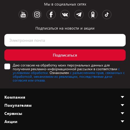
Мы в социальных сетях
Подписаться на новости и акции
Подписаться
Даю согласие на обработку моих персональных данных для
получения рекламно-информационной рассылки в соответствии
с
условиями обработки.
Ознакомлен
с разъяснением прав, связанных с
обработкой, механизмом их реализации, последствиями дачи
согласия или отказа.
Компания
Покупателям
О нас
Сервисы
Адреса магазинов
Как сделать заказ
Акции
Новости
Оплата и доставка
Программа «Защита+»