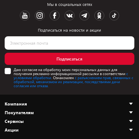
Мы в социальных сетях
Подписаться на новости и акции
Подписаться
Даю согласие на обработку моих персональных данных для
получения рекламно-информационной рассылки в соответствии
с
условиями обработки.
Ознакомлен
с разъяснением прав, связанных с
обработкой, механизмом их реализации, последствиями дачи
согласия или отказа.
Компания
Покупателям
О нас
Сервисы
Адреса магазинов
Как сделать заказ
Акции
Новости
Оплата и доставка
Программа «Защита+»