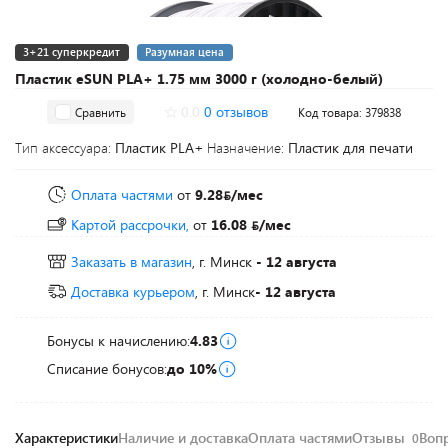
3+21 суперкредит
Разумная цена
Пластик eSUN PLA+ 1.75 мм 3000 г (холодно-белый)
0.0
0 отзывов
Сравнить
Код товара: 379838
Тип аксессуара:
Пластик PLA+
Назначение:
Пластик для печати
Оплата частями
от
9.28
/мес
Картой рассрочки,
от
16.08
/мес
Заказать в магазин
, г. Минск
- 12 августа
Доставка курьером
, г. Минск
- 12 августа
Бонусы к начислению:
4.83
Списание бонусов:
до 10%
Характеристики
Наличие и доставка
Оплата частями
Отзывы
Воп
0