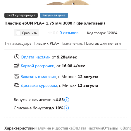
3+21 суперкредит
Разумная цена
Пластик eSUN PLA+ 1.75 мм 3000 г (фиолетовый)
0.0
0 отзывов
Сравнить
Код товара: 379884
Тип аксессуара:
Пластик PLA+
Назначение:
Пластик для печати
Оплата частями
от
9.28
/мес
Картой рассрочки,
от
16.08
/мес
Заказать в магазин
, г. Минск
- 12 августа
Доставка курьером
, г. Минск
- 12 августа
Бонусы к начислению:
4.83
Списание бонусов:
до 10%
Характеристики
Наличие и доставка
Оплата частями
Отзывы
Воп
0