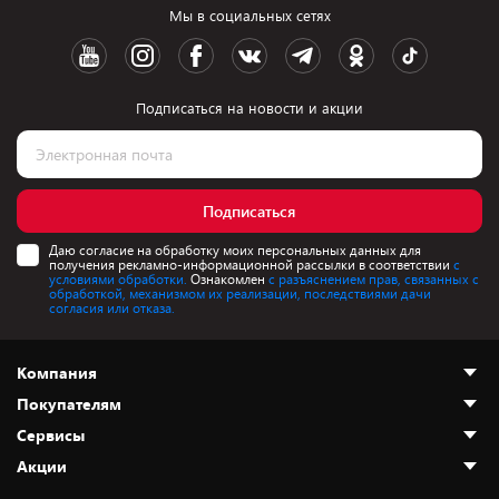
Мы в социальных сетях
Подписаться на новости и акции
Подписаться
Даю согласие на обработку моих персональных данных для
получения рекламно-информационной рассылки в соответствии
с
условиями обработки.
Ознакомлен
с разъяснением прав, связанных с
обработкой, механизмом их реализации, последствиями дачи
согласия или отказа.
Компания
Покупателям
О нас
Сервисы
Адреса магазинов
Как сделать заказ
Акции
Новости
Оплата и доставка
Программа «Защита+»