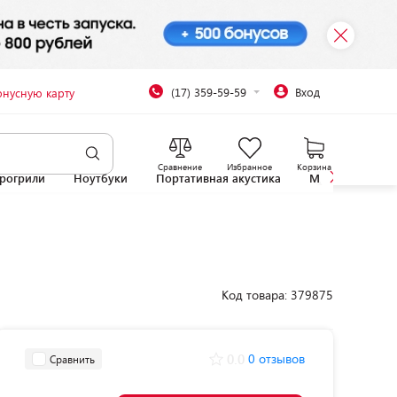
(17) 359-59-59
Вход
онусную карту
Сравнение
Избранное
Корзина
рогрили
Ноутбуки
Портативная акустика
Микроволновы
Код товара: 379875
0.0
0 отзывов
Сравнить