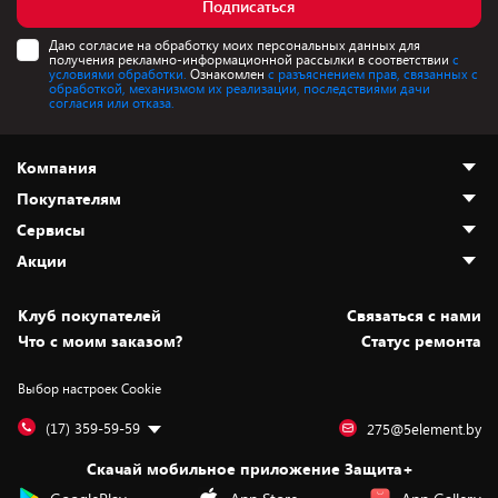
Подписаться
Даю согласие на обработку моих персональных данных для
получения рекламно-информационной рассылки в соответствии
с
условиями обработки.
Ознакомлен
с разъяснением прав, связанных с
обработкой, механизмом их реализации, последствиями дачи
согласия или отказа.
Компания
Покупателям
О нас
Сервисы
Адреса магазинов
Как сделать заказ
Акции
Новости
Оплата и доставка
Программа «Защита+»
Статьи и обзоры
Безналичный расчёт
Установка техники
Скидки и промокоды
Клуб покупателей
Cвязаться с нами
Вакансии
Обмен и возврат товара
Для игровых консолей
Белорусские товары
Что с моим заказом?
Статус ремонта
Контакты
Юридическая информация
Подписки на видеосервисы
Подарки
Выбор настроек Cookie
Дай пять добру!
Обработка персональных данных
Для мобильных устройств
Бонусы
Подарочные карты
Для компьютеров
Оплата частями
(17) 359-59-59
275@5element.by
Утилизация старой техники
Предзаказы
Скачай мобильное приложение Защита+
Сервисные центры
Новинки