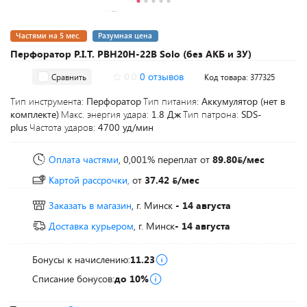
Частями на 5 мес.
Разумная цена
Перфоратор P.I.T. PBH20H-22B Solo (без АКБ и ЗУ)
0.0
0 отзывов
Сравнить
Код товара: 377325
Тип инструмента:
Перфоратор
Тип питания:
Аккумулятор (нет в
комплекте)
Макс. энергия удара:
1.8 Дж
Тип патрона:
SDS-
plus
Частота ударов:
4700 уд/мин
Оплата частями
, 0,001% переплат
от
89.80
/мес
Картой рассрочки,
от
37.42
/мес
Заказать в магазин
, г. Минск
- 14 августа
Доставка курьером
, г. Минск
- 14 августа
Бонусы к начислению:
11.23
Списание бонусов:
до 10%