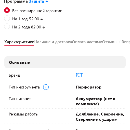
Программа
Защита +
Без расширенной гарантии
На 1 год 52.00
На 2 года 82.00
Характеристики
Наличие и доставка
Оплата частями
Отзывы
Воп
0
Основные
P.I.T.
Бренд
Тип инструмента
Перфоратор
Тип питания
Аккумулятор (нет в
комплекте)
Режимы работы
Долбление, Сверление,
Сверление с ударом